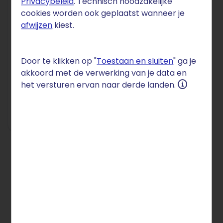
Privacybeleid
. Technisch noodzakelijke
Plus
cookies worden ook geplaatst wanneer je
€ 1
afwijzen
kiest.
per maand
Door te klikken op "
Toestaan en sluiten
" ga je
voor 12 maanden
akkoord met de verwerking van je data en
daarna € 6 / mnd.
het versturen ervan naar derde landen.
Setupkosten: € 0
Naar aanbieding
Alle prijzen incl. btw
Wat is een WordPress slider?