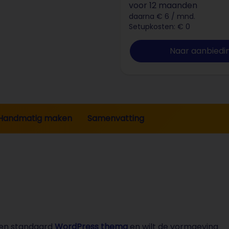
voor 12 maanden
daarna € 6 / mnd.
Setupkosten: € 0
Naar aanbiedi
Handmatig maken
Samenvatting
een standaard
WordPress thema
en wilt de vormgeving