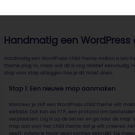
Handmatig een WordPress 
Handmatig een WordPress child theme maken is iets in
theme plug-in, maar ook dit is nog relatief eenvoudig. H
stap voor stap uitleggen hoe je dit moet doen.
Stap 1: Een nieuwe map aanmaken
Wanneer je zelf een WordPress child theme wilt maken
website. Dat kan via FTP, een protocol om bestanden
verplaatsen. Log in op de server en ga naar de map 
map aan voor het child theme dat je wilt creëren. He
geeft, zolang je maar geen spaties gebruikt. De 