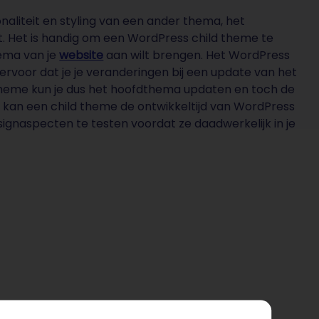
aliteit en styling van een ander thema, het
Het is handig om een WordPress child theme te
ema van je
website
aan wilt brengen. Het WordPress
 ervoor dat je je veranderingen bij een update van het
theme kun je dus het hoofdthema updaten en toch de
kan een child theme de ontwikkeltijd van WordPress
gnaspecten te testen voordat ze daadwerkelijk in je