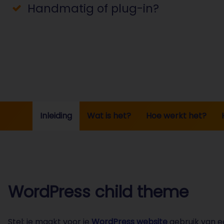
Handmatig of plug-in?
Inleiding
Wat is het?
Hoe werkt het?
WordPress child theme
Stel: je maakt voor je
WordPress website
gebruik van 