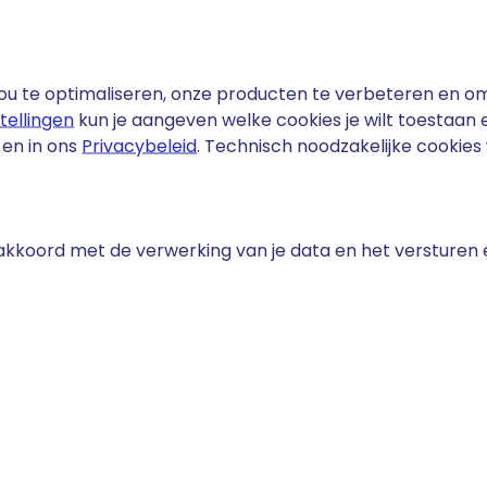
me met WordPress?
verschillende manieren. Er bestaat een speciale
u te optimaliseren, onze producten te verbeteren en om 
n snel een child theme kunt maken, maar je kunt ook
stellingen
kun je aangeven welke cookies je wilt toestaan
en in ons
Privacybeleid
. Technisch noodzakelijke cookie
g-in
te maken, is door een speciaal hiervoor ontwikkelde
ug-ins op de markt, die vergelijkbaar werken. Een goed
 gemakkelijk in gebruik is. Je kunt deze plug-in (of één
e akkoord met de verwerking van je data en het versturen
ren vanuit je admin dashboard. Na de installatie van de
ab genaamd 'Child Theme' verschijnen.
m van het thema, een beschrijving van het thema en je
je op 'Create Child'. WordPress maakt nu het child theme
nieuw gemaakte child theme is ook direct geactiveerd en
d theme plug-in weer verwijderen, want deze heb je na