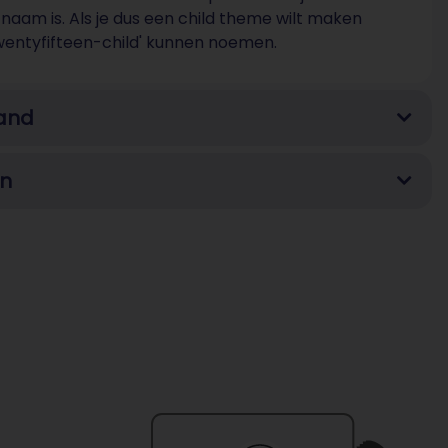
 naam is. Als je dus een child theme wilt maken
twentyfifteen-child' kunnen noemen.
tand
en