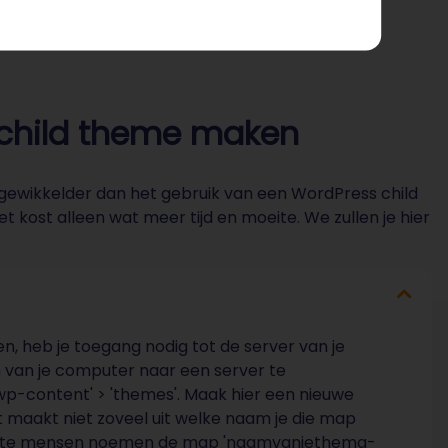
child theme maken
gewikkelder dan het gebruik van een WordPress child
et kost alleen wat meer tijd en moeite. We zullen je hier
, heb je toegang nodig tot de server van je
 van je computer naar een server te
'wp-content' > 'themes'. Maak hier een nieuwe
t maakt niet zoveel uit welke naam je die map
meeste mensen noemen de map 'naamvanjethema-