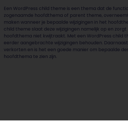
Een WordPress child theme is een thema dat de function
zogenaamde hoofdthema of parent theme, overneemt. 
maken wanneer je bepaalde wijzigingen in het hoofdth
child theme slaat deze wijzigingen namelijk op en zorgt
hoofdthema niet kwijtraakt. Met een WordPress child 
eerder aangebrachte wijzigingen behouden. Daarnaast 
verkorten en is het een goede manier om bepaalde desi
hoofdthema te zien zijn.