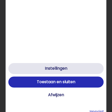
STRATO Internationaal
Hulp & contact
Klimaatvriendelijk
Privacybeleid
Cookies
Cookie-instellingen
Instellingen
Algemene voorwaarden
Toestaan en sluiten
Imprint
Afwijzen
Hier de overeenkomst herroepen
© 2026 STRATO GmbH
Imprint