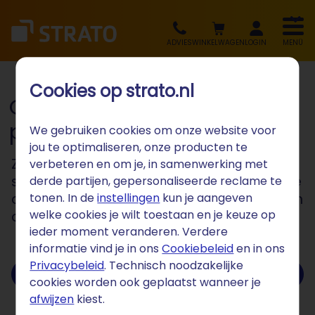
ADVIES
WINKELWAGEN
LOGIN
MENÜ
Cookies op strato.nl
Geld verdienen als affiliate
partner van STRATO
We gebruiken cookies om onze website voor
jou te optimaliseren, onze producten te
Zoek je een extra inkomstenbron? Plaats
verbeteren en om je, in samenwerking met
simpelweg onze producten op je website
derde partijen, gepersonaliseerde reclame te
of social media-kanalen en profiteer van
tonen. In de
instellingen
kun je aangeven
ons succes.
welke cookies je wilt toestaan en je keuze op
ieder moment veranderen. Verdere
informatie vind je in ons
Cookiebeleid
en in ons
Privacybeleid
. Technisch noodzakelijke
Naar het affiliate-programma
cookies worden ook geplaatst wanneer je
afwijzen
kiest.