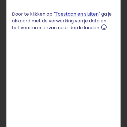
Door te klikken op "
Toestaan en sluiten
" ga je
Ons affiliate-programma in 3
akkoord met de verwerking van je data en
eenvoudige stappen:
het versturen ervan naar derde landen.
1
Registreren
Word partner van STRATO. De aanmelding voor
ons affiliate-programma is gratis.
Klik hier
2