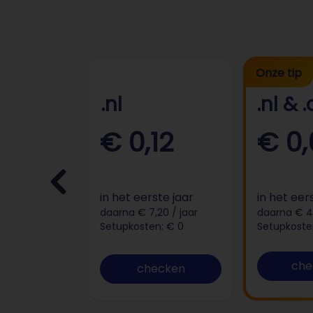
Onze tip
.nl
.nl & 
,96
€ 0,12
€ 0,
ste jaar
in het eerste jaar
in het eer
4 / jaar
daarna € 7,20 / jaar
daarna € 40
n: € 0
Setupkosten: € 0
Setupkoste
che
ecken
checken