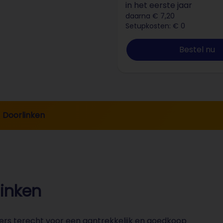
in het eerste jaar
daarna € 7,20
Setupkosten: € 0
Bestel nu
Doorlinken
inken
ers terecht voor een aantrekkelijk en goedkoop