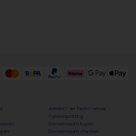
el
AdminC- en TechC-whois
Cybersquatting
nderen
Domeinnaam kopen
open
Domeinnaam checken