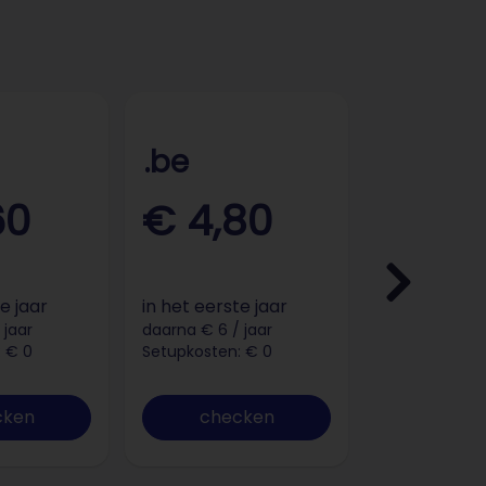
.be
.fun
60
€ 4,80
€ 0,
e jaar
in het eerste jaar
in het eerst
 jaar
daarna € 6 / jaar
daarna € 42 /
 € 0
Setupkosten: € 0
Setupkosten:
cken
checken
chec