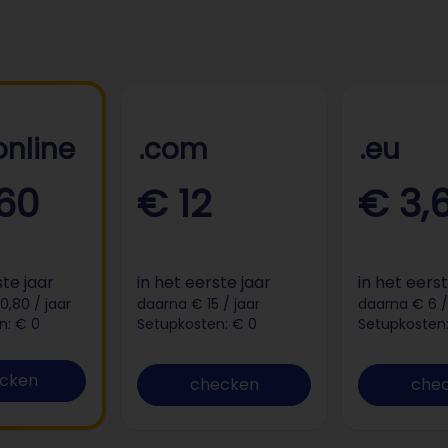
.online
.com
.eu
60
€ 12
€ 3,
ste jaar
in het eerste jaar
in het eerst
,80 / jaar
daarna € 15 / jaar
daarna € 6 /
n: € 0
Setupkosten: € 0
Setupkosten:
cken
checken
che