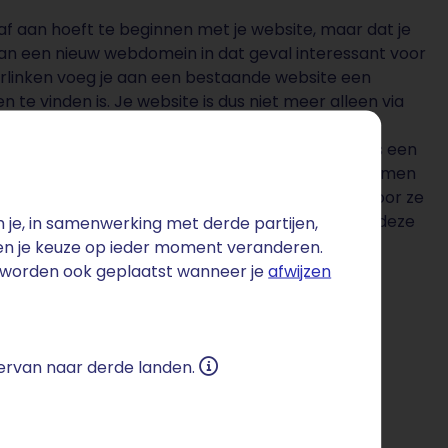
n af aan hoeft te beginnen met je website, maar dat je
an een nieuw webdomein in dat geval interessant voor
e doorlinken voeg je aan een bestaande website een
 te vinden is. Je website is dus niet meer alleen via
r het website doorlinken ook via een ander
t website doorlinken, maak je het je bezoekers een
 is op dat moment namelijk via meerdere domeinnamen
er snel een fout maken in het webdomein, waardoor ze
het makkelijker om een website te onthouden, als deze
je, in samenwerking met derde partijen,
webdomeinen te raadplegen is.
 en je keuze op ieder moment veranderen.
s worden ook geplaatst wanneer je
afwijzen
 ervan naar derde landen.