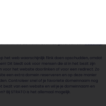
ken
, professionele service, zeer scherpe prijzen en een
. Zo bieden we bij STRATO ook nieuwe
es worden er nieuwe kansen gevormd voor beginnende
un website willen doorlinken. Bovendien kun je met je
rakter van je website. Heb je bijvoorbeeld een site voor
einextensie als .hotel. Of in het geval van een
webshop
,
p het web waarschijnlijk flink doen opschudden, omdat
 Dit biedt ook voor mensen die al in het bezit zijn
voor het website doorlinken of voor een redirect. Zo
te een extra domein reserveren en op deze manier
en. Controleer snel of je favoriete domeinnaam nog
et bezit van een website en wil je je domeinnaam en
? Bij STRATO is het allemaal mogelijk.