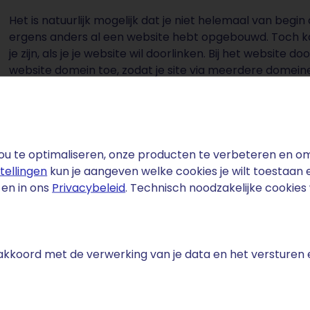
Het is natuurlijk mogelijk dat je niet helemaal van begi
ergens anders al een website hebt opgebouwd. Toch k
je zijn, als je je website wil doorlinken. Bij het websit
website domein toe, zodat je site via meerdere domeinen
het oorspronkelijke webdomein te benaderen, maar doo
webdomein, of andere webdomeinen. Door middel van he
stuk makkelijker om je website te vinden. Je website
te bereiken. De bezoekers zullen op deze manier mind
niet bij de juiste website terecht komen. Bovendien is 
u te optimaliseren, onze producten te verbeteren en om 
door middel van het website doorlinken via meerdere 
stellingen
kun je aangeven welke cookies je wilt toestaan
en in ons
Privacybeleid
. Technisch noodzakelijke cookie
e akkoord met de verwerking van je data en het versturen