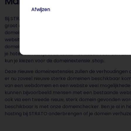
Makkelijk je website doorlin
Afwijzen
Bij STRATO profiteer je niet alleen van een uitstekende
groot aanbod in webdomeinen, maar van nog veel meer
domeinextensies aan! Met deze nieuwe domeinextensi
websitemakers, maar ook voor websitebeheerders die h
domeinextensie al iets zeggen over de inhoud en het ka
je hotel, dan kun je in de toekomst kiezen voor een dom
kun je kiezen voor de domeinextensie .shop.
Deze nieuwe domeinextensies zullen de verhoudingen o
er nu zoveel nieuwe sterke domeinen beschikbaar komen!
van een webdomein en een website veel mogelijkheden 
kunnen bijvoorbeeld mensen met een bestaande websi
ook via een tweede nieuw, sterk domein gevonden word
beschikbaar is met onze domeinchecker. Ben je al in h
hosting bij STRATO onderbrengen of je domein verhuizen