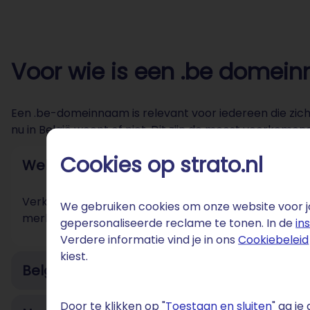
Voor wie is een .be domei
Een .be-domeinnaam is relevant voor iedereen die zich 
nu in België woont of niet. Dit zijn de meest voorkomend
Cookies op strato.nl
Webshops en bedrijven met Belgische k
Verkoop je aan Belgische consumenten? Dan is een 
We gebruiken cookies om onze website voor jo
merk. Het straalt vertrouwen uit en vergroot je zicht
gepersonaliseerde reclame te tonen. In de
in
Verdere informatie vind je in ons
Cookiebeleid
kiest.
Belgische ondernemers en freelancers
Door te klikken op "
Toestaan en sluiten
" ga j