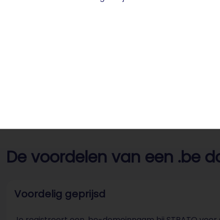
 België
De voordelen van een .be 
Voordelig geprijsd
Je registreert een .be-domeinnaam bij STRATO voor sl