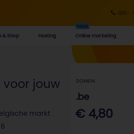
020 - 
e & Shop
Hosting
Online marketing
 voor jouw
DOMEIN
.be
€ 4,80
elgische markt
 6