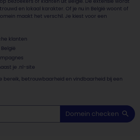
 op bezoekers of klanten uit België. De extensie wordt
rouwd en lokaal karakter. Of je nu in België woont of
mein maakt het verschil. Je kiest voor een
che klanten
n België
campagnes
st je .nl-site
e bereik, betrouwbaarheid en vindbaarheid bij een
Domein checken