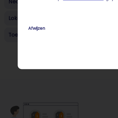
Nederlandse bedrijven met activiteiten in
Lokale initiatieven en verenigingen
Afwijzen
Toerisme, horeca en dienstverlening