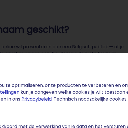
nnaam geschikt?
online wil presenteren aan een Belgisch publiek — of je
e situaties waarin een .be-domein de juiste keuze is:
lanten
.be-domeinnaam een sterke toevoeging aan je
u te optimaliseren, onze producten te verbeteren en om 
baarheid in Google.be.
stellingen
kun je aangeven welke cookies je wilt toestaan
en in ons
Privacybeleid
. Technisch noodzakelijke cookie
e akkoord met de verwerking van je data en het versturen