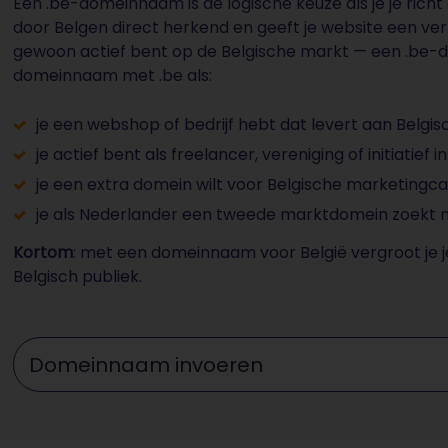
Een .be-domeinnaam is de logische keuze als je je richt
door Belgen direct herkend en geeft je website een vert
gewoon actief bent op de Belgische markt — een .be-do
domeinnaam met .be als:
je een webshop of bedrijf hebt dat levert aan Belgis
je actief bent als freelancer, vereniging of initiatief i
je een extra domein wilt voor Belgische marketing
je als Nederlander een tweede marktdomein zoekt naa
Kortom
: met een domeinnaam voor België vergroot je j
Belgisch publiek.
Domeinnaam invoeren ...