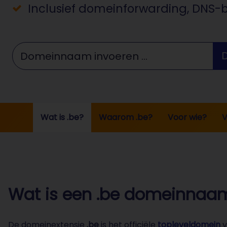
Inclusief domeinforwarding, DNS-
Domeinnaam invoeren ...
Wat is .be?
Waarom .be?
Voor wie?
V
Wat is een .be domeinnaa
De domeinextensie
.be
is het officiële
topleveldomein
v