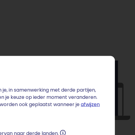
je, in samenwerking met derde partijen,
 en je keuze op ieder moment veranderen.
s worden ook geplaatst wanneer je
afwijzen
 ervan naar derde landen.