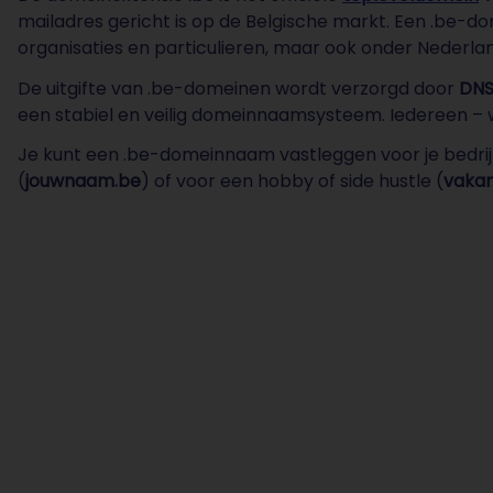
mailadres gericht is op de Belgische markt. Een .be-dom
organisaties en particulieren, maar ook onder Nederland
De uitgifte van .be-domeinen wordt verzorgd door
DNS
een stabiel en veilig domeinnaamsysteem. Iedereen – 
Je kunt een .be-domeinnaam vastleggen voor je bedrijf
(
jouwnaam.be
) of voor een hobby of side hustle (
vakan