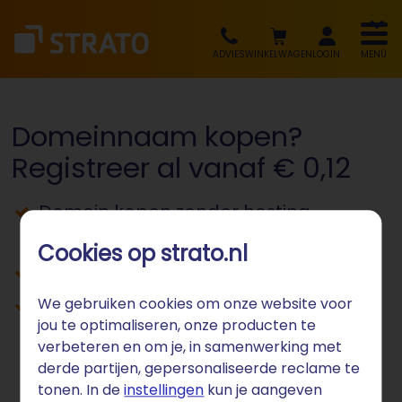
ADVIES
WINKELWAGEN
LOGIN
MENÜ
Domeinnaam kopen?
Registreer al vanaf € 0,12
Domein kopen zonder hosting
mogelijk
Cookies op strato.nl
Direct je domeinnaam controleren
We gebruiken cookies om onze website voor
30 dagen geld-terug-garantie
jou te optimaliseren, onze producten te
verbeteren en om je, in samenwerking met
derde partijen, gepersonaliseerde reclame te
tonen. In de
instellingen
kun je aangeven