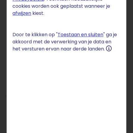
cookies worden ook geplaatst wanneer je
HOSTING VOOR WORDPRESS
afwijzen
kiest.
Plus
€ 1
Door te klikken op "
Toestaan en sluiten
" ga je
akkoord met de verwerking van je data en
per maand
het versturen ervan naar derde landen.
voor 12 maanden
daarna € 6 / mnd.
Setupkosten: € 0
Naar aanbieding
Alle prijzen incl. btw