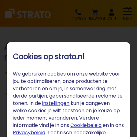
ADVIES
WINKELWAGEN
LOGIN
MENÜ
Alles over WordPress e-
mail
Cookies op strato.nl
De voordelen van een WordPress e-
We gebruiken cookies om onze website voor
mail plugin
jou te optimaliseren, onze producten te
verbeteren en om je, in samenwerking met
Dit is hoe de technologie erachter
derde partijen, gepersonaliseerde reclame te
werkt
tonen. In de
instellingen
kun je aangeven
welke cookies je wilt toestaan en je keuze op
ieder moment veranderen. Verdere
informatie vind je in ons
Cookiebeleid
en in ons
Privacybeleid
. Technisch noodzakelijke