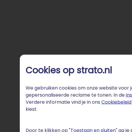
Cookies op strato.nl
We gebruiken cookies om onze website voor jo
gepersonaliseerde reclame te tonen. In de
in
Verdere informatie vind je in ons
Cookiebeleid
kiest.
Door te klikken op "
Toestaan en sluiten
" ga j