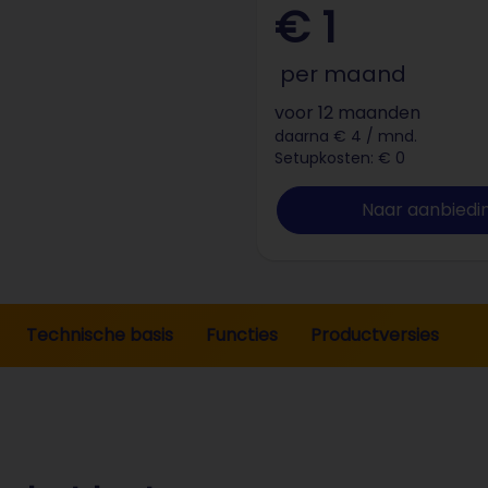
€ 1
per maand
voor 12 maanden
daarna € 4 / mnd.
Setupkosten: € 0
Naar aanbiedi
Technische basis
Functies
Productversies