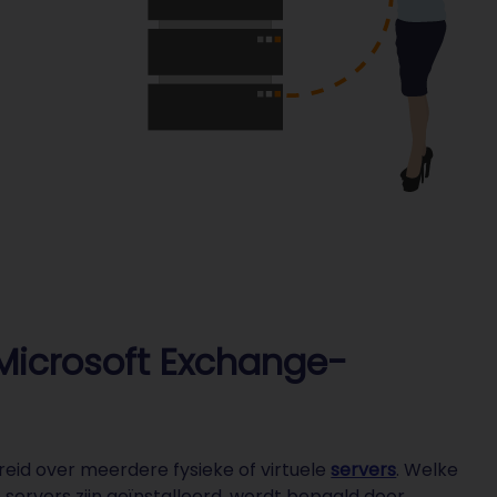
Microsoft Exchange-
reid over meerdere fysieke of virtuele
servers
. Welke
 servers zijn geïnstalleerd, wordt bepaald door