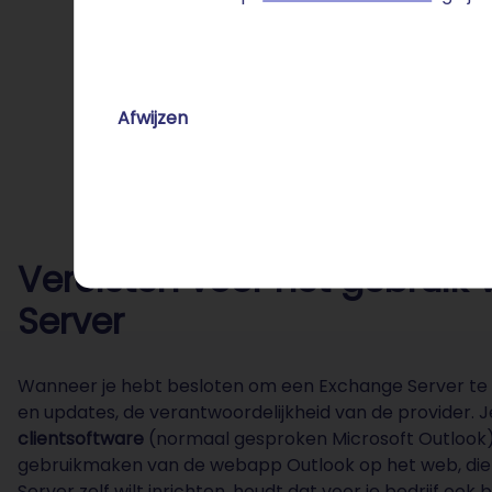
Afwijzen
Vereisten voor het gebruik
Server
Wanneer je hebt besloten om een Exchange Server te h
en updates, de verantwoordelijkheid van de provider. 
clientsoftware
(normaal gesproken Microsoft Outlook)
gebruikmaken van de webapp Outlook op het web, die i
Server zelf wilt inrichten, houdt dat voor je bedrijf oo