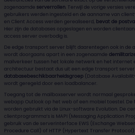
zogenaamde
serverrollen
. Terwijl de vorige versies ve
gebruikers werden ingesteld en de aanname van clientv
en Client Access werden gerealiseerd,
bevat de postva
Hier zijn de databases opgeslagen en worden clientaa
access server overbodig is.
De edge transport server blijft daarentegen ook in de 
wordt doorgaans apart in een zogenaamde
demilitari
mailverkeer tussen het lokale netwerk en het internet 
architectuur bestaat dus uit een edge transport server
databasebeschikbaarheidsgroep
(Database Availabilit
wordt geregeld door een loadbalancer.
Toegang tot de mailboxserver wordt normaal gesproke
webapp Outlook op het web of een mobiel toestel. De 
worden gebruikt via de Linux-software Evolution. De 
clientprogramma’s is MAPI (Messaging Application Pr
gebruik van de serverinterface EWS (Exchange Webser
Procedure Call) of HTTP (Hypertext Transfer Protocol) 