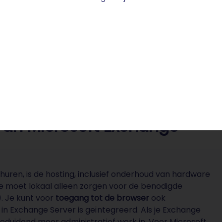
Exchange Online
Exchange Server-hosting
 van Microsoft Exchange
uren, is de hosting, inclusief onderhoud van hardware
Je moet lokaal alleen zorgen voor de benodigde
. Je kunt voor
toegang tot de browser
ook
n Exchange Server is geïntegreerd. Als je Exchange
k beduidend meer administratief werk in. Voor Microsoft