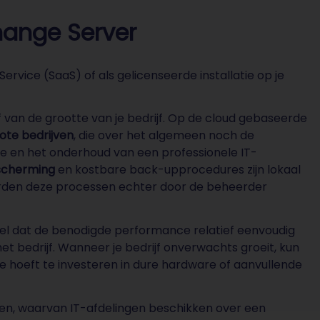
hange Server
ervice (SaaS) of als gelicenseerde installatie op je
f van de grootte van je bedrijf. Op de cloud gebaseerde
ote bedrijven
, die over het algemeen noch de
ie en het onderhoud van een professionele IT-
scherming
en kostbare back-upprocedures zijn lokaal
worden deze processen echter door de beheerder
el dat de benodigde performance relatief eenvoudig
t bedrijf. Wanneer je bedrijf onverwachts groeit, kun
je hoeft te investeren in dure hardware of aanvullende
jven, waarvan IT-afdelingen beschikken over een