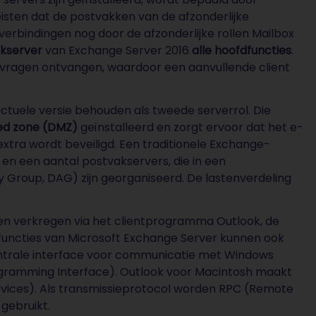
reisten dat de postvakken van de afzonderlijke
erbindingen nog door de afzonderlijke rollen Mailbox
kserver
van Exchange Server 2016
alle hoofdfuncties
.
nvragen ontvangen, waardoor een aanvullende client
actuele versie behouden als tweede serverrol. Die
zed zone (DMZ)
geïnstalleerd en zorgt ervoor dat het e-
extra wordt beveiligd. Een traditionele Exchange-
 en een aantal postvakservers, die in een
y Group, DAG) zijn georganiseerd. De lastenverdeling
n verkregen via het clientprogramma Outlook, de
functies van Microsoft Exchange Server kunnen ook
centrale interface voor communicatie met Windows
ogramming Interface). Outlook voor Macintosh maakt
vices). Als transmissieprotocol worden RPC (Remote
gebruikt.