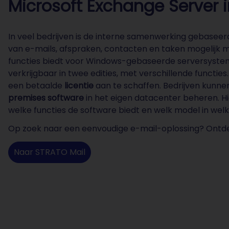
Microsoft Exchange Server i
In veel bedrijven is de interne samenwerking gebasee
van e-mails, afspraken, contacten en taken mogelijk m
functies biedt voor Windows-gebaseerde serversyst
verkrijgbaar in twee edities, met verschillende functi
een betaalde
licentie
aan te schaffen. Bedrijven kunn
premises software
in het eigen datacenter beheren. H
welke functies de software biedt en welk model in welke
Op zoek naar een eenvoudige e-mail-oplossing? Ontd
Naar STRATO Mail