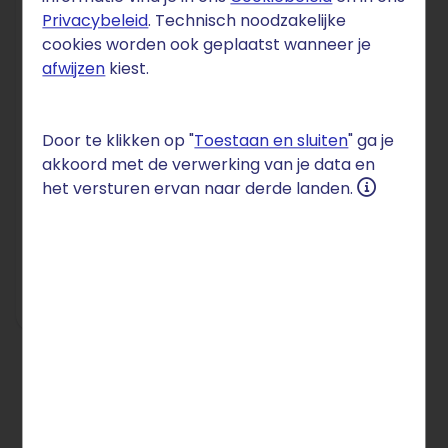
Privacybeleid
. Technisch noodzakelijke
MAIL
cookies worden ook geplaatst wanneer je
afwijzen
kiest.
Plus
€ 1
Door te klikken op "
Toestaan en sluiten
" ga je
per maand
akkoord met de verwerking van je data en
het versturen ervan naar derde landen.
voor 12 maanden
daarna € 4 / mnd.
Setupkosten: € 0
Naar aanbieding
Alle prijzen incl. btw