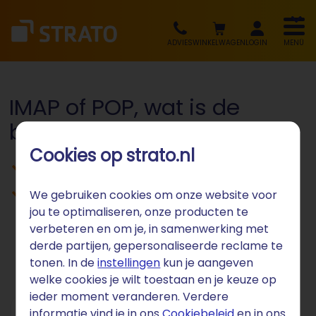
ADVIES
WINKELWAGEN
LOGIN
MENÜ
IMAP of POP, wat is de
beste keuze?
Cookies op strato.nl
Het verschil tussen IMAP en POP
Hulp bij het kiezen van het juiste
We gebruiken cookies om onze website voor
jou te optimaliseren, onze producten te
protocol
verbeteren en om je, in samenwerking met
derde partijen, gepersonaliseerde reclame te
tonen. In de
instellingen
kun je aangeven
welke cookies je wilt toestaan en je keuze op
ieder moment veranderen. Verdere
informatie vind je in ons
Cookiebeleid
en in ons