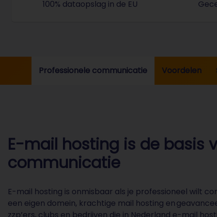
100% dataopslag in de EU
Gecer
Je gegevens worden uitsluitend 
Professionele communicatie
Voordelen
E-mail hosting is de basis 
communicatie
E-mail hosting is onmisbaar als je professioneel wilt c
een eigen domein, krachtige mail hosting en geavancee
zzp’ers, clubs en bedrijven die in Nederland e-mail ho