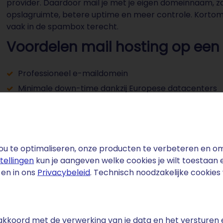
provider. Daardoor mail je met je eigen domeinnaam, zoa
opslagruimte, betere uptime en meer controle. Kortom: 
vaak in de spambox terecht.
Voordelen mail hosting op een r
Professioneel e-maildomein
Minimale down-time dankzij Europese datacenters
Onbeperkt dataverkeer en minimaal 2 GB opslag pe
Volledige synchronisatie tussen mobiel, tablet en d
u te optimaliseren, onze producten te verbeteren en om 
stellingen
kun je aangeven welke cookies je wilt toestaan
en in ons
Privacybeleid
. Technisch noodzakelijke cookie
TRATO
e akkoord met de verwerking van je data en het versturen