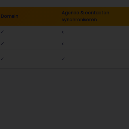
Agenda & contacten
Domein
synchroniseren
✓
x
✓
x
✓
✓