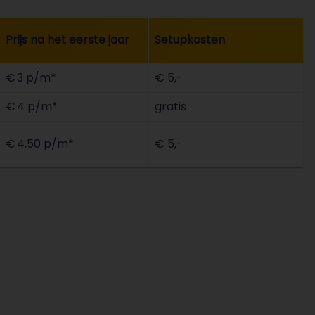
Prijs na het eerste jaar
Setupkosten
€ 3 p/m*
€ 5,-
€ 4 p/m*
gratis
€ 4,50 p/m*
€ 5,-