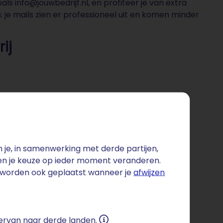
ls info@jouwbedrijf.nl, en profiteer je van extra
je mails zien er professioneel uit en komen minder
ij
r mailbox
esktop (IMAP)
je, in samenwerking met derde partijen,
 en je keuze op ieder moment veranderen.
s worden ook geplaatst wanneer je
afwijzen
 ervan naar derde landen.