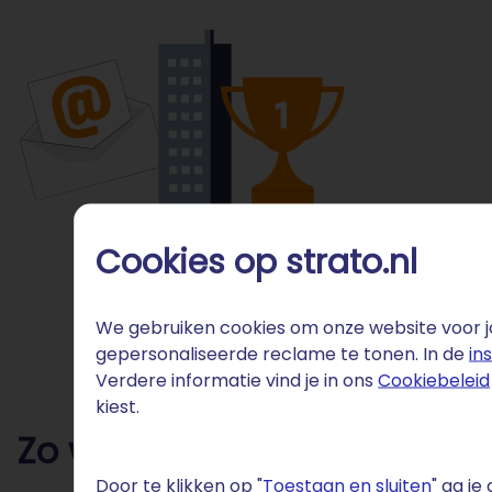
Cookies op strato.nl
We gebruiken cookies om onze website voor jo
gepersonaliseerde reclame te tonen. In de
in
Verdere informatie vind je in ons
Cookiebeleid
kiest.
Zo werkt mail hosting bij S
Door te klikken op "
Toestaan en sluiten
" ga j