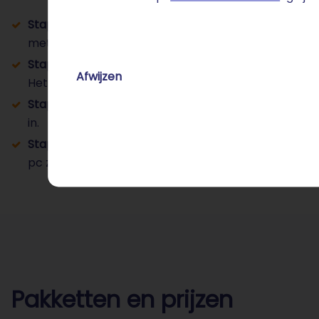
Stap 1 – Pakket kiezen:
Je selecteert het mail hostingp
met 2 GB per mailbox perfect.
Stap 2 – Domeinnaam registreren:
Controleer via d
Afwijzen
Het domein is inbegrepen in alle email hosting pakk
Stap 3 – Mailbox aanmaken:
Meld je aan in de klant
in.
Stap 4 – Apparaten koppelen:
Gebruik IMAP of POP 
pc zodat je overal toegang hebt tot je e-mail.
Pakketten en prijzen