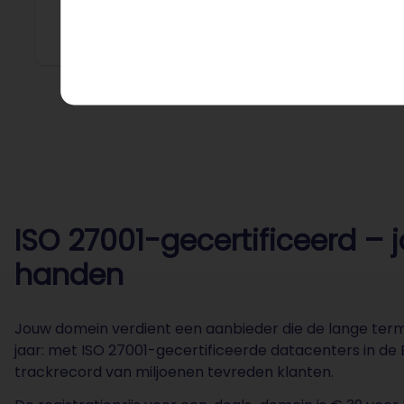
Vergelijk
ISO 27001-gecertificeerd – 
handen
Jouw domein verdient een aanbieder die de lange term
jaar: met ISO 27001-gecertificeerde datacenters in d
trackrecord van miljoenen tevreden klanten.