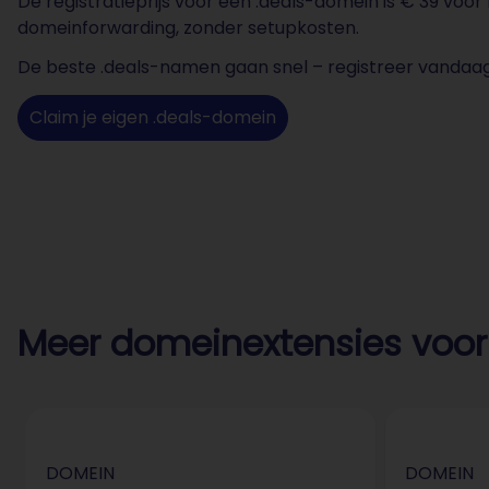
De registratieprijs voor een .deals-domein is € 39 voor
domeinforwarding, zonder setupkosten.
De beste .deals-namen gaan snel – registreer vandaag
Claim je eigen .deals-domein
Meer domeinextensies voor
DOMEIN
DOMEIN