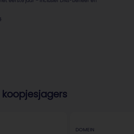
 het eerste jaar – inclusief DNS-beheer en
.
 koopjesjagers
DOMEIN