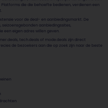
 Platforms die die behoefte bedienen, verdienen een
t.
extensie voor de deal- en aanbiedingsmarkt. De
s, seizoensgebonden aanbiedingssites,
e een eigen adres willen geven.
r.deals, tech.deals of mode.deals zijn direct
recies de bezoekers aan die op zoek zijn naar de beste
meinen
n
drachten