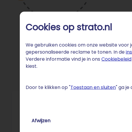
Cookies op strato.nl
We gebruiken cookies om onze website voor jo
gepersonaliseerde reclame te tonen. In de
in
Verdere informatie vind je in ons
Cookiebeleid
kiest.
Door te klikken op "
Toestaan en sluiten
" ga j
Fun 
Afwijzen
Black Fr
De gemid