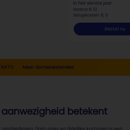
in het eerste jaar
daarna € 51
Setupkosten: € 0
Bestel nu
TRATO
Meer domeinextensies
e aanwezigheid betekent
nbiedingen, flash sales en tijdelijke kortingen is een