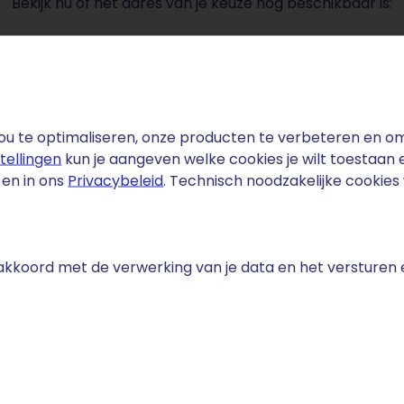
Bekijk nu of het adres van je keuze nog beschikbaar is:
Domeinnaam invoeren ...
u te optimaliseren, onze producten te verbeteren en om 
stellingen
kun je aangeven welke cookies je wilt toestaan
en in ons
Privacybeleid
. Technisch noodzakelijke cookie
e akkoord met de verwerking van je data en het versturen
fact
iday 2024 genereerde in Nederland voor meer dan 1 miljar
delde Nederlandse consument besteedt meer dan 200 eu