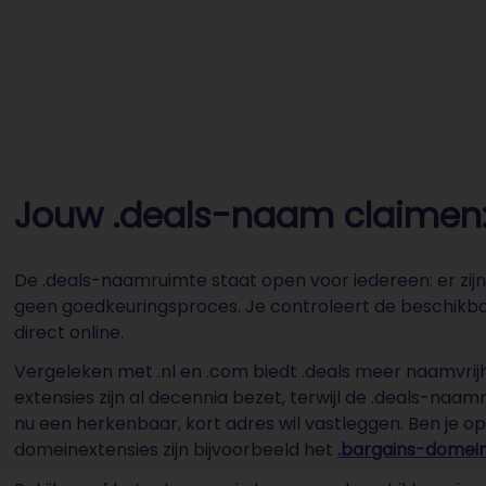
Jouw .deals-naam claimen: 
De .deals-naamruimte staat open voor iedereen: er zijn
geen goedkeuringsproces. Je controleert de beschikba
direct online.
Vergeleken met .nl en .com biedt .deals meer naamvrijh
extensies zijn al decennia bezet, terwijl de .deals-naa
nu een herkenbaar, kort adres wil vastleggen. Ben je o
domeinextensies zijn bijvoorbeeld het
.bargains-domei