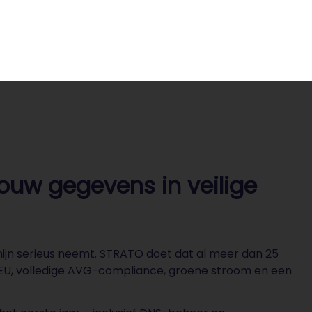
ingsplatforms als Beslist.nl en Kieskeurig worden jaarlijk
jouw gegevens in veilige
ijn serieus neemt. STRATO doet dat al meer dan 25
e EU, volledige AVG-compliance, groene stroom en een