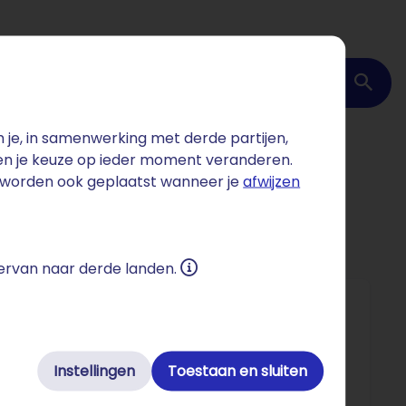
Domein checken
je, in samenwerking met derde partijen,
 en je keuze op ieder moment veranderen.
s worden ook geplaatst wanneer je
afwijzen
 ervan naar derde landen.
Instellingen
Toestaan en sluiten
d euro aan online omzet in één dag – een record.
ro aan deal-aankopen per jaar.