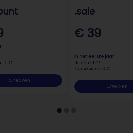
ount
.sale
9
€ 39
ar
in het eerste jaar
n: 0 €
daarna 51 €/
Setupkosten: 0 €
Checken
Checken