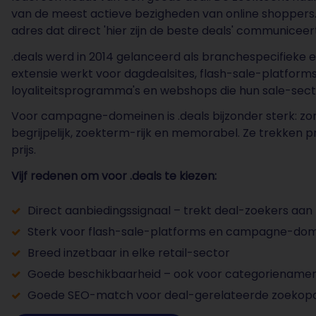
van de meest actieve bezigheden van online shoppers.
adres dat direct 'hier zijn de beste deals' communiceer
.deals werd in 2014 gelanceerd als branchespecifieke 
extensie werkt voor dagdealsites, flash-sale-platform
loyaliteitsprogramma's en webshops die hun sale-secti
Voor campagne-domeinen is .deals bijzonder sterk: zome
begrijpelijk, zoekterm-rijk en memorabel. Ze trekken p
prijs.
Vijf redenen om voor .deals te kiezen:
Direct aanbiedingssignaal – trekt deal-zoekers aan
Sterk voor flash-sale-platforms en campagne-do
Breed inzetbaar in elke retail-sector
Goede beschikbaarheid – ook voor categoriename
Goede SEO-match voor deal-gerelateerde zoekop