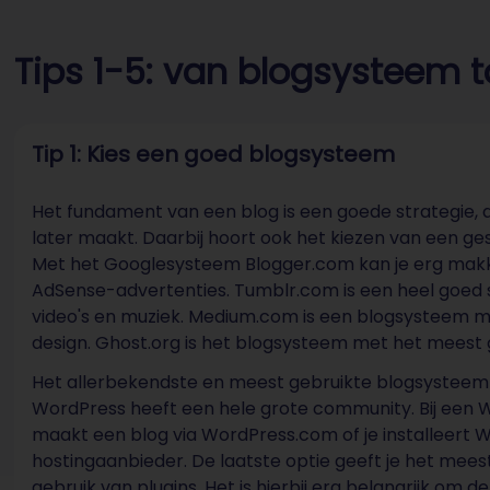
Tips 1-5: van blogsysteem to
Tip 1: Kies een goed blogsysteem
Het fundament van een blog is een goede strategie, d
later maakt. Daarbij hoort ook het kiezen van een ges
Met het Googlesysteem Blogger.com kan je erg makke
AdSense-advertenties. Tumblr.com is een heel goed 
video's en muziek. Medium.com is een blogsysteem m
design. Ghost.org is het blogsysteem met het mees
Het allerbekendste en meest gebruikte blogsysteem
WordPress heeft een hele grote community. Bij een W
maakt een blog via WordPress.com of je installeert W
hostingaanbieder. De laatste optie geeft je het mees
gebruik van plugins. Het is hierbij erg belangrijk om