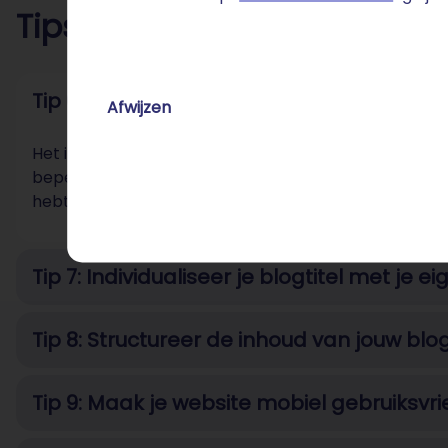
Tips 6-10: over plug-ins en 
Tip 6: Installeer niet te veel plug-ins
Afwijzen
Het installeren van te veel plug-ins heeft een slechte
beperken tot de plug-ins die je echt nodig hebt. Om t
hebt, kan je het beste op andere websites kijken, we
Tip 7: Individualiseer je blogtitel met je 
Tip 8: Structureer de inhoud van jouw blo
Tip 9: Maak je website mobiel gebruiksvri