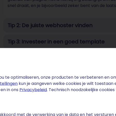
snel draait, en je bijvoorbeeld zeker bent van de laa
Tip 2: De juiste webhoster vinden
Tip 3: Investeer in een goed template
Tip 4: Pas je design aan op je lezers
Tip 5: Individualiseer je links met relevan
u te optimaliseren, onze producten te verbeteren en om 
stellingen
kun je aangeven welke cookies je wilt toestaan
en in ons
Privacybeleid
. Technisch noodzakelijke cookie
e akkoord met de verwerking van je data en het versturen