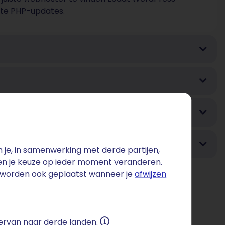
tste PHP-updates.
te keywords
je, in samenwerking met derde partijen,
 en je keuze op ieder moment veranderen.
s worden ook geplaatst wanneer je
afwijzen
 ervan naar derde landen.