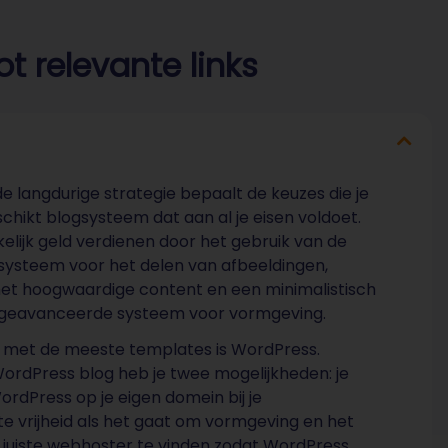
t relevante links
e langdurige strategie bepaalt de keuzes die je
chikt blogsysteem dat aan al je eisen voldoet.
lijk geld verdienen door het gebruik van de
systeem voor het delen van afbeeldingen,
et hoogwaardige content en een minimalistisch
t geavanceerde systeem voor vormgeving.
 met de meeste templates is WordPress.
ordPress blog heb je twee mogelijkheden: je
ordPress op je eigen domein bij je
te vrijheid als het gaat om vormgeving en het
 de juiste webhoster te vinden zodat WordPress