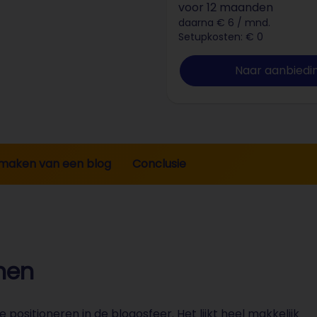
voor 12 maanden
daarna € 6 / mnd.
Setupkosten: € 0
Naar aanbiedi
t maken van een blog
Conclusie
nen
e positioneren in de blogosfeer. Het lijkt heel makkelijk