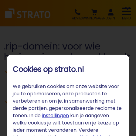
ADVIES
WINKELWAGEN
LOGIN
MENÜ
.rip-domein: voor wie
herinneringen levend houdt
Cookies op strato.nl
Voor herdenkingsplatforms,
uitvaartverzorgers en online
We gebruiken cookies om onze website voor
memorialen
jou te optimaliseren, onze producten te
verbeteren en om je, in samenwerking met
DNS-forwarding inbegrepen, geen
derde partijen, gepersonaliseerde reclame te
setupkosten
tonen. In de
instellingen
kun je aangeven
welke cookies je wilt toestaan en je keuze op
ieder moment veranderen. Verdere