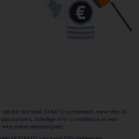
er die dat ook doet. STRATO combineert meer dan 25
U-datacenters, volledige AVG-compliance en een
 elke online aanwezigheid.
omein bij STRATO – inclusief DNS-beheer en