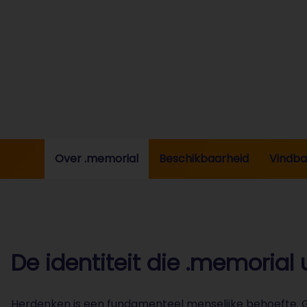
Over .memorial
Beschikbaarheid
Vindba
De identiteit die .memorial 
Herdenken is een fundamenteel menselijke behoefte. G