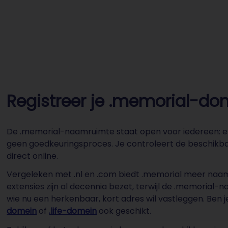
Registreer je .memorial-dom
De .memorial-naamruimte staat open voor iedereen: er 
geen goedkeuringsproces. Je controleert de beschikba
direct online.
Vergeleken met .nl en .com biedt .memorial meer naamvr
extensies zijn al decennia bezet, terwijl de .memorial
wie nu een herkenbaar, kort adres wil vastleggen. Ben 
domein
of
.life-domein
ook geschikt.