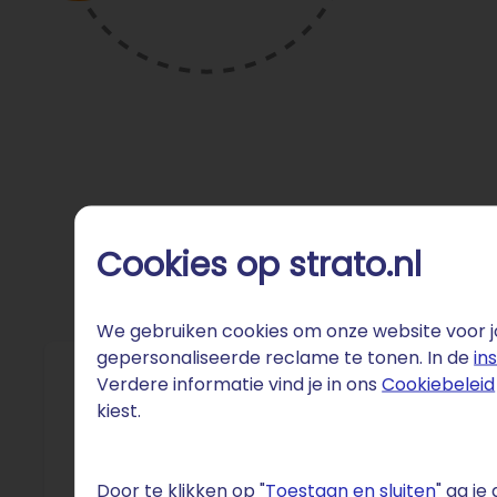
Cookies op strato.nl
We gebruiken cookies om onze website voor jo
gepersonaliseerde reclame te tonen. In de
in
Verdere informatie vind je in ons
Cookiebeleid
Fun 
kiest.
Nederlan
miljoenen
Door te klikken op "
Toestaan en sluiten
" ga j