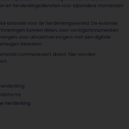
pen en herdenkingsdiensten voor bijzondere momenten
eke extensie voor de herdenkingswereld. De extensie
rinneringen kunnen delen, voor oorlogsmonumenten
brengen, voor uitvaartverzorgers met een digitale
h geheugen bewaken.
emorial communiceert direct: hier worden
ort.
 herdenking
platforms
che herdenking