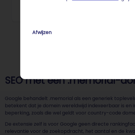
Holocaus
Afwijzen
SEO met een .memorial-dom
Google behandelt .memorial als een generiek topleveldo
betekent dat je domein wereldwijd indexeerbaar is en i
beperking, zoals die wel geldt voor country-code domein
De extensie zelf is voor Google geen directe rankingfact
relevantie voor de zoekopdracht, het aantal en de kwa