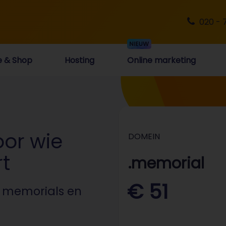
020 - 
e & Shop
Hosting
Online marketing
or wie
DOMEIN
t
.memorial
€ 51
e memorials en