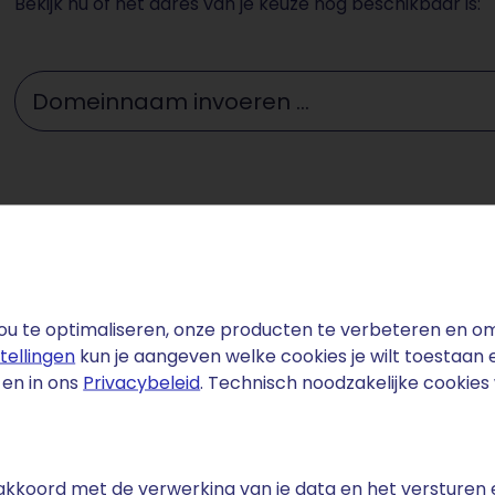
Bekijk nu of het adres van je keuze nog beschikbaar is:
Domeinnaam invoeren ...
u te optimaliseren, onze producten te verbeteren en om 
stellingen
kun je aangeven welke cookies je wilt toestaan
en in ons
Privacybeleid
. Technisch noodzakelijke cookie
fact
d heeft een rijke herdenkingscultuur. De nationale herde
 Nederlanders en gevolgd door miljoenen via televisie en 
e akkoord met de verwerking van je data en het versturen