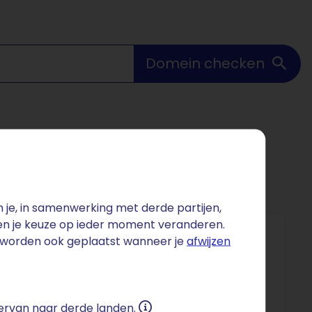
Domein checken
je, in samenwerking met derde partijen,
 en je keuze op ieder moment veranderen.
s worden ook geplaatst wanneer je
afwijzen
nking op 4 mei wordt elk jaar bijgewoond door
livestreams. Het NIOD Instituut voor Oorlogs-,
 ervan naar derde landen.