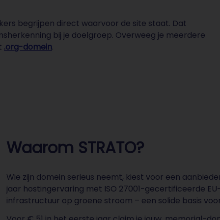
kers begrijpen direct waarvoor de site staat. Dat
amsherkenning bij je doelgroep. Overweeg je meerdere
t
.org-domein
.
Waarom STRATO?
Wie zijn domein serieus neemt, kiest voor een aanbied
jaar hostingervaring met ISO 27001-gecertificeerde E
infrastructuur op groene stroom – een solide basis voor
Voor € 51 in het eerste jaar claim je jouw .memorial-d