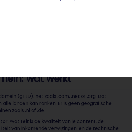
t- en Genocidestudies is een internationaal toonaangeve
ein: wat werkt
mein (gTLD), net zoals .com, .net of .org. Dat
n alle landen kan ranken. Er is geen geografische
en zoals .nl of .de.
or. Wat telt is de kwaliteit van je content, de
liteit van inkomende verwijzingen, en de technische