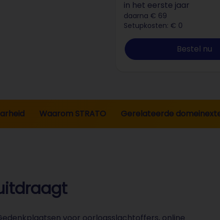
in het eerste jaar
daarna € 69
Setupkosten: € 0
Bestel nu
arheid
Waarom STRATO
Gerelateerde domeinexte
uitdraagt
edenkplaatsen voor oorlogsslachtoffers, online