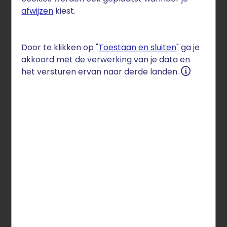
afwijzen
kiest.
HOSTING
Door te klikken op "
Toestaan en sluiten
" ga je
Basic
akkoord met de verwerking van je data en
€ 1
het versturen ervan naar derde landen.
per maand
voor 12 maanden
daarna € 6 / mnd.
Setupkosten: € 0
Naar aanbieding
Alle prijzen incl. btw