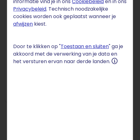
informatie vind je in ons
Cookiebeleid
en in ons
Privacybeleid
. Technisch noodzakelijke
DOMEIN
cookies worden ook geplaatst wanneer je
.menu
afwijzen
kiest.
€ 45
Door te klikken op "
Toestaan en sluiten
" ga je
per jaar
akkoord met de verwerking van je data en
blijvend
het versturen ervan naar derde landen.
Setupkosten: € 0
Bestel nu
Alle prijzen incl. btw