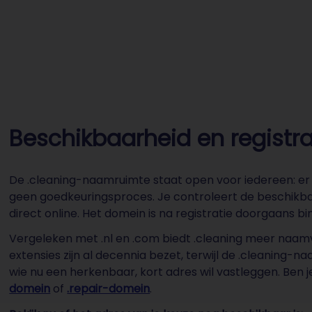
Beschikbaarheid en registra
De .cleaning-naamruimte staat open voor iedereen: er z
geen goedkeuringsproces. Je controleert de beschikba
direct online. Het domein is na registratie doorgaans b
Vergeleken met .nl en .com biedt .cleaning meer naamvr
extensies zijn al decennia bezet, terwijl de .cleaning
wie nu een herkenbaar, kort adres wil vastleggen. Ben 
domein
of
.repair-domein
.