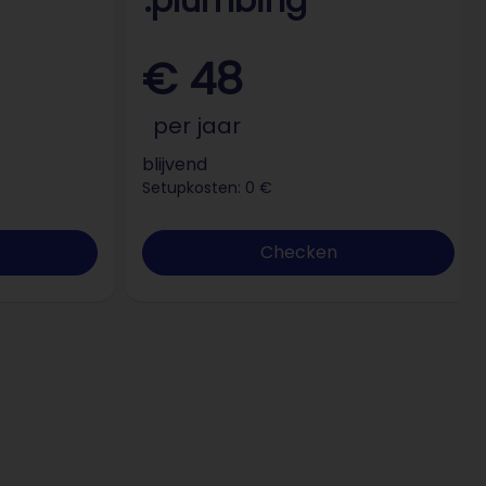
.plumbing
€ 48
per jaar
blijvend
Setupkosten: 0 €
Checken