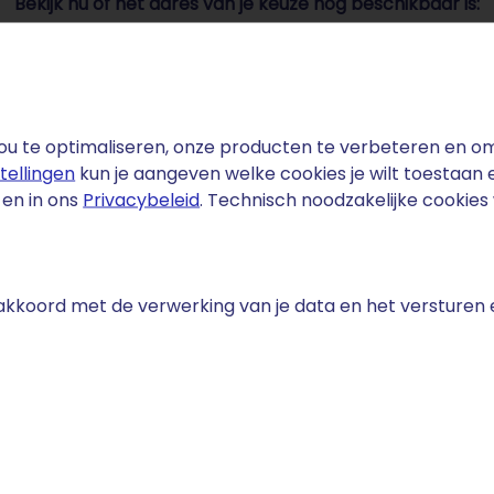
Bekijk nu of het adres van je keuze nog beschikbaar is:
Domeinnaam invoeren ...
u te optimaliseren, onze producten te verbeteren en om 
stellingen
kun je aangeven welke cookies je wilt toestaan
en in ons
Privacybeleid
. Technisch noodzakelijke cookie
e akkoord met de verwerking van je data en het versturen
fact
landse schoonmaaksector is goed voor meer dan 4 miljar
mensen. Het is een van de meest stabiele sectoren van