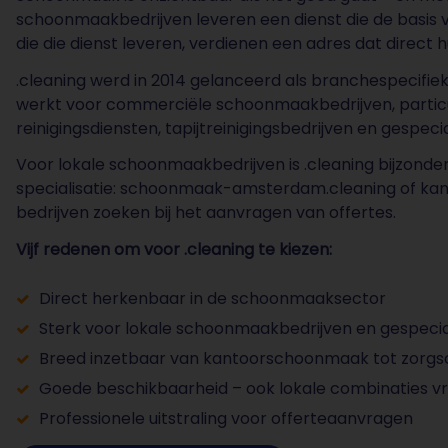
schoonmaakbedrijven leveren een dienst die de basis vo
die die dienst leveren, verdienen een adres dat direc
.cleaning werd in 2014 gelanceerd als branchespecifi
werkt voor commerciële schoonmaakbedrijven, particuli
reinigingsdiensten, tapijtreinigingsbedrijven en gesp
Voor lokale schoonmaakbedrijven is .cleaning bijzonde
specialisatie: schoonmaak-amsterdam.cleaning of k
bedrijven zoeken bij het aanvragen van offertes.
Vijf redenen om voor .cleaning te kiezen:
Direct herkenbaar in de schoonmaaksector
Sterk voor lokale schoonmaakbedrijven en gespecia
Breed inzetbaar van kantoorschoonmaak tot zor
Goede beschikbaarheid – ook lokale combinaties vri
Professionele uitstraling voor offerteaanvragen