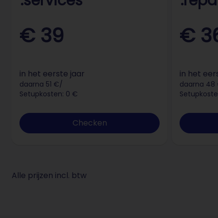
.services
.repa
€ 39
€ 3
in het eerste jaar
in het eer
daarna 51 €/
daarna 48
Setupkosten: 0 €
Setupkoste
Checken
Alle prijzen incl. btw