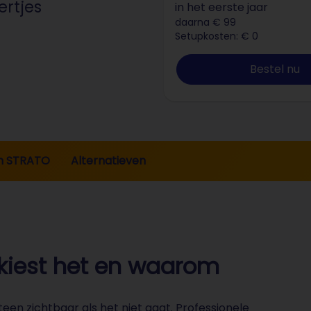
ertjes
in het eerste jaar
daarna € 99
Setupkosten: € 0
Bestel nu
 STRATO
Alternatieven
e kiest het en waarom
en zichtbaar als het niet gaat. Professionele