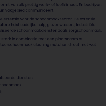
rmt van elk prettig werk- of leefklimaat. En bedrijven
t hun vakgebied communiceert.
eke extensie voor de schoonmaaksector. De extensie
ere huishoudelijke hulp, glazenwassers, industriële
ecialiseerde schoonmaakdiensten zoals zorgschoonmaak.
r sterk in combinatie met een plaatsnaam of
antoorschoonmaak.cleaning matchen direct met wat
liseerde diensten
gschoonmaak
j