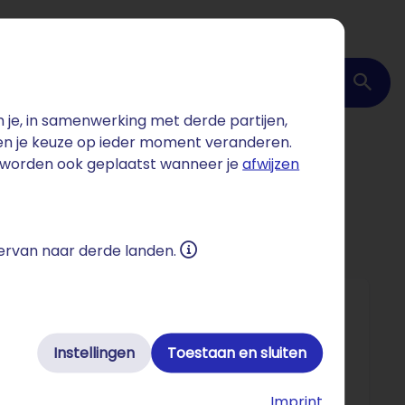
Domein checken
je, in samenwerking met derde partijen,
 en je keuze op ieder moment veranderen.
s worden ook geplaatst wanneer je
afwijzen
 ervan naar derde landen.
Instellingen
Toestaan en sluiten
d euro per jaar en geeft werk aan meer dan
 de diensteneconomie – schoonmaak is immers
Imprint