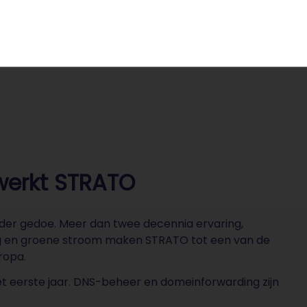
dig, ongeacht de conjunctuur.
o werkt STRATO
er gedoe. Meer dan twee decennia ervaring,
ring en groene stroom maken STRATO tot een van de
ropa.
et eerste jaar. DNS-beheer en domeinforwarding zijn