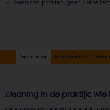
Geen setupkosten, geen kleine lett
Over .cleaning
Beschikbaarheid
Waarom
.cleaning in de praktijk: wi
Schoonmaak is onzichtbaar als het goed gaat – en mete