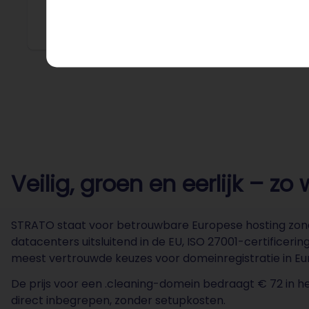
altijd no
Veilig, groen en eerlijk – z
STRATO staat voor betrouwbare Europese hosting zond
datacenters uitsluitend in de EU, ISO 27001-certifice
meest vertrouwde keuzes voor domeinregistratie in Eu
De prijs voor een .cleaning-domein bedraagt € 72 in h
direct inbegrepen, zonder setupkosten.