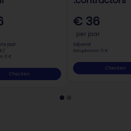
ir
.contractors
6
€ 36
per jaar
ste jaar
blijvend
 €/
Setupkosten: 0 €
n: 0 €
Checken
Checken