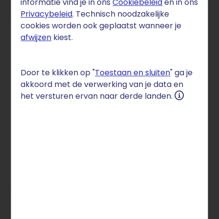
informatie vind je in ons
Cookiebeleid
en in ons
Privacybeleid
. Technisch noodzakelijke
cookies worden ook geplaatst wanneer je
afwijzen
kiest.
DOMEIN
.productions
Door te klikken op "
Toestaan en sluiten
" ga je
€ 39
akkoord met de verwerking van je data en
het versturen ervan naar derde landen.
in het eerste jaar
daarna € 54
Setupkosten: € 0
Bestel nu