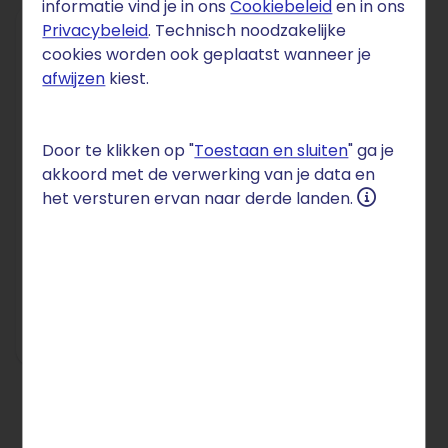
informatie vind je in ons
Cookiebeleid
en in ons
Privacybeleid
. Technisch noodzakelijke
cookies worden ook geplaatst wanneer je
DOMEIN
afwijzen
kiest.
.domains
€ 42
Door te klikken op "
Toestaan en sluiten
" ga je
akkoord met de verwerking van je data en
het versturen ervan naar derde landen.
in het eerste jaar
daarna € 57
Setupkosten: € 0
Bestel nu
Alle prijzen incl. btw