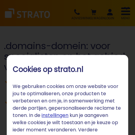
ADVIES
WINKELWAGEN
LOGIN
MENÜ
.domains-domein: voor
specialisten op het gebied
van domeinnamen
Cookies op strato.nl
Voor domeinregistrars, resellers en
We gebruiken cookies om onze website voor
domeinadviesbureaus
jou te optimaliseren, onze producten te
verbeteren en om je, in samenwerking met
Eerlijke prijs, DNS-beheer direct actief
derde partijen, gepersonaliseerde reclame te
tonen. In de
instellingen
kun je aangeven
welke cookies je wilt toestaan en je keuze op
ieder moment veranderen. Verdere