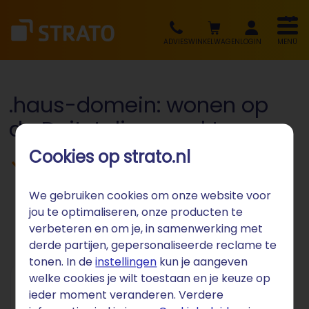
ADVIES
WINKELWAGEN
LOGIN
MENÜ
.haus-domein: wonen op
de Duitstalige markt
Cookies op strato.nl
Voor de Duitstalige woningmarkt,
interieurmerken en bouwbedrijven
We gebruiken cookies om onze website voor
jou te optimaliseren, onze producten te
verbeteren en om je, in samenwerking met
derde partijen, gepersonaliseerde reclame te
tonen. In de
instellingen
kun je aangeven
welke cookies je wilt toestaan en je keuze op
ieder moment veranderen. Verdere
DOMEIN