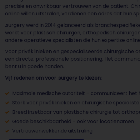
precisie en onwrikbaar vertrouwen van de patiënt. Chi
online willen uitstralen, verdienen een adres dat hun s
.surgery werd in 2014 gelanceerd als branchespecifieke
werkt voor plastisch chirurgen, orthopedisch chirurgen
andere operatieve specialisten die hun expertise onlin
Voor privéklinieken en gespecialiseerde chirurgische ce
een directe, professionele positionering. Het communiceer
bent u in goede handen.
Vijf redenen om voor .surgery te kiezen:
Maximale medische autoriteit – communiceert het h
Sterk voor privéklinieken en chirurgische specialiste
Breed inzetbaar van plastische chirurgie tot ortho
Goede beschikbaarheid – ook voor locatienamen
Vertrouwenwekkende uitstraling