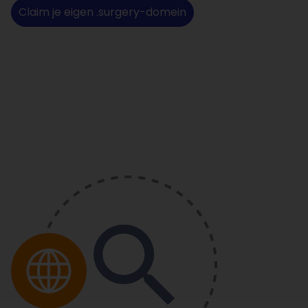
Claim je eigen .surgery-domein