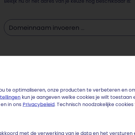
Bekijk nu of het adres van je keuze nog beschikbaar is:
Domeinnaam invoeren ...
u te optimaliseren, onze producten te verbeteren en om 
stellingen
kun je aangeven welke cookies je wilt toestaan
en in ons
Privacybeleid
. Technisch noodzakelijke cookie
fact
d heeft een van de hoogste concentraties van medische s
Nederlandse chirurgen worden internationaal gerespecte
e akkoord met de verwerking van je data en het versturen