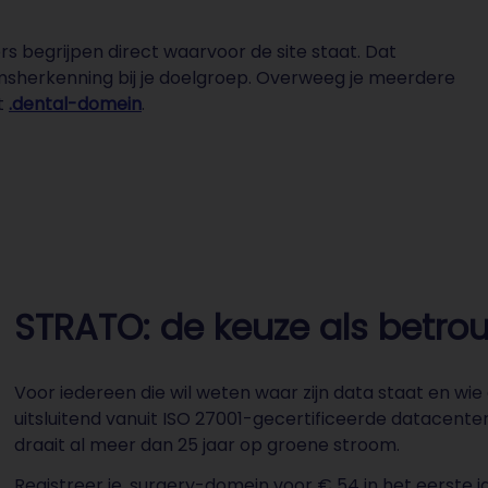
rs begrijpen direct waarvoor de site staat. Dat
amsherkenning bij je doelgroep. Overweeg je meerdere
t
.dental-domein
.
STRATO: de keuze als betro
Voor iedereen die wil weten waar zijn data staat en wie
uitsluitend vanuit ISO 27001-gecertificeerde datacente
draait al meer dan 25 jaar op groene stroom.
Registreer je .surgery-domein voor € 54 in het eerste 