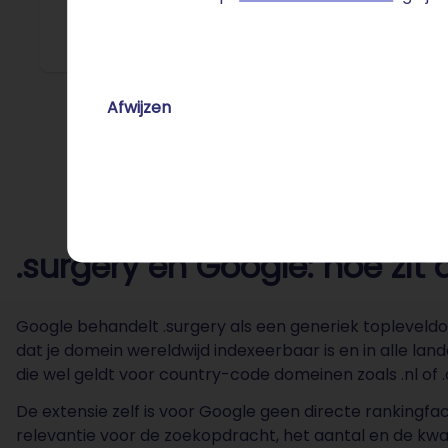
op het ge
Afwijzen
.surgery en Google: hoe zit 
Google behandelt .surgery als een generiek topleveldom
dat je domein wereldwijd indexeerbaar is en in alle lan
die wel geldt voor country-code domeinen zoals .nl of .
De extensie zelf is voor Google geen directe rankingfact
relevantie voor de zoekopdracht, het aantal en de kwa