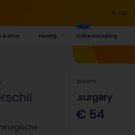
020 - 
e & Shop
Hosting
Online marketing
r
DOMEIN
rschil
.surgery
€ 54
chirurgische