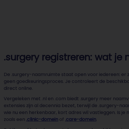
.surgery registreren: wat j
De .surgery-naamruimte staat open voor iedereen: er zi
geen goedkeuringsproces. Je controleert de beschikba
direct online.
Vergeleken met .nl en .com biedt .surgery meer naamvri
extensies zijn al decennia bezet, terwijl de .surgery-
wie nu een herkenbaar, kort adres wil vastleggen. Is je
zoals een
.clinic-domein
of
.care-domein
.