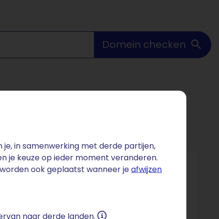
Domein checken
je, in samenwerking met derde partijen,
 en je keuze op ieder moment veranderen.
s worden ook geplaatst wanneer je
afwijzen
pecialisten per hoofd van de bevolking in
erd voor hun innovatieve technieken, met name
 ervan naar derde landen.