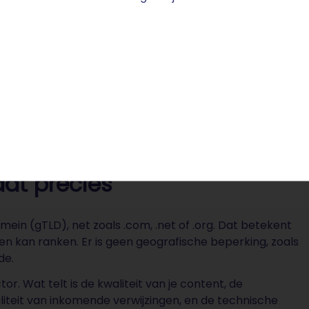
bied van minimaal invasieve chirurgie en robotchirurgie.
dat precies
ein (gTLD), net zoals .com, .net of .org. Dat betekent
den kan ranken. Er is geen geografische beperking, zoals
de.
or. Wat telt is de kwaliteit van je content, de
liteit van inkomende verwijzingen, en de technische