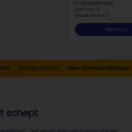
in het eerste jaar
daarna € 72
Setupkosten: € 0
Bestel nu
heid
Waarom STRATO
Meer domeinaanbiedingen
it schept
ialismen – het vereist jaren van training, uiterste