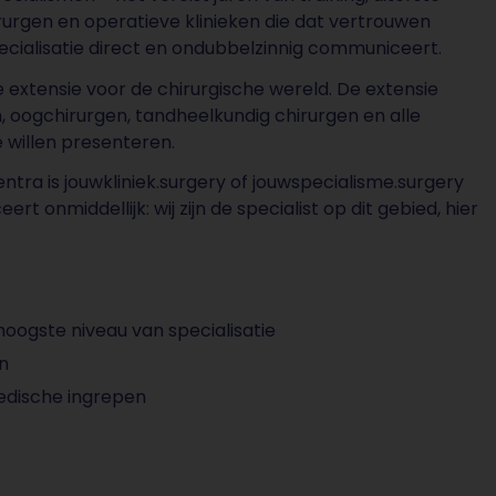
rurgen en operatieve klinieken die dat vertrouwen
pecialisatie direct en ondubbelzinnig communiceert.
 extensie voor de chirurgische wereld. De extensie
, oogchirurgen, tandheelkundig chirurgen en alle
e willen presenteren.
ntra is jouwkliniek.surgery of jouwspecialisme.surgery
t onmiddellijk: wij zijn de specialist op dit gebied, hier
oogste niveau van specialisatie
n
pedische ingrepen