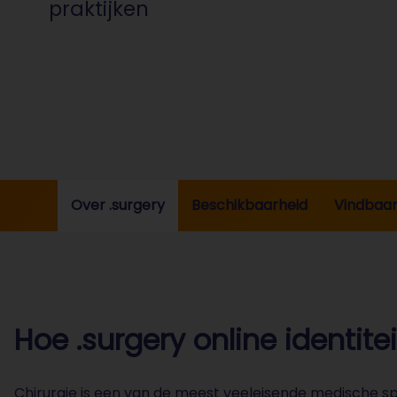
praktijken
Over .surgery
Beschikbaarheid
Vindbaar
Hoe .surgery online identite
Chirurgie is een van de meest veeleisende medische spec