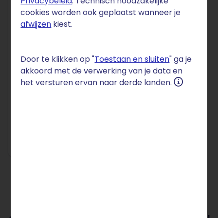
Privacybeleid
. Technisch noodzakelijke
DOMEIN
cookies worden ook geplaatst wanneer je
afwijzen
kiest.
.gal
€ 84
Door te klikken op "
Toestaan en sluiten
" ga je
akkoord met de verwerking van je data en
per jaar
het versturen ervan naar derde landen.
blijvend
Setupkosten: € 0
Bestel nu
Alle prijzen incl. btw