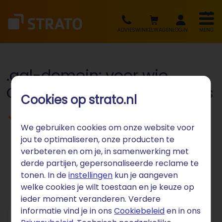
ADVIES
WINKELWAGEN
LOGIN
MENÜ
.gal-domein: voor wie
Galicisch spreekt en trots is
Cookies op strato.nl
Voor Galicische organisaties, culturele
We gebruiken cookies om onze website voor
instellingen en de Galicische
jou te optimaliseren, onze producten te
gemeenschap
verbeteren en om je, in samenwerking met
derde partijen, gepersonaliseerde reclame te
tonen. In de
instellingen
kun je aangeven
welke cookies je wilt toestaan en je keuze op
ieder moment veranderen. Verdere
informatie vind je in ons
Cookiebeleid
en in ons