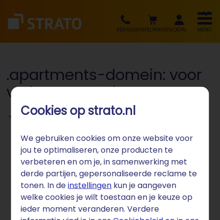
ADVIES
WINKELWAGEN
LOGIN
MENÜ
.apartments-domein: voor
verhuur en verkoop
Cookies op strato.nl
Voor appartementenplatforms,
projectontwikkelaars en
We gebruiken cookies om onze website voor
vakantieverhuurders
jou te optimaliseren, onze producten te
verbeteren en om je, in samenwerking met
derde partijen, gepersonaliseerde reclame te
tonen. In de
instellingen
kun je aangeven
welke cookies je wilt toestaan en je keuze op
ieder moment veranderen. Verdere