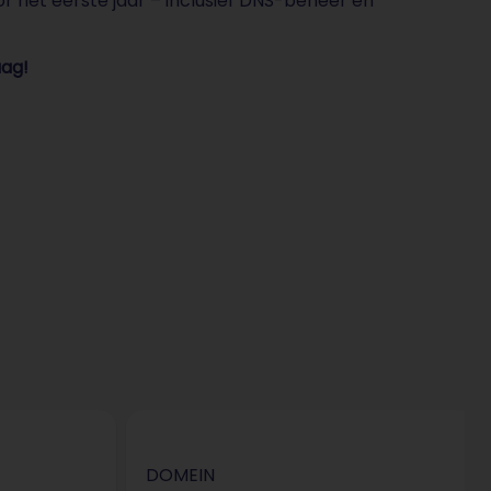
or het eerste jaar – inclusief DNS-beheer en
aag!
DOMEIN