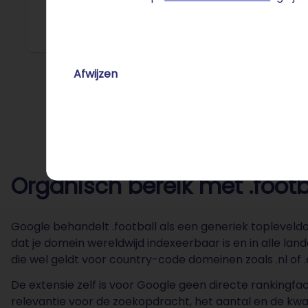
heeft de
wereld.
Afwijzen
Organisch bereik met .footb
Google behandelt .football als een generiek topleveldo
dat je domein wereldwijd indexeerbaar is en in alle lan
die wel geldt voor country-code domeinen zoals .nl of .
De extensie zelf is voor Google geen directe rankingfact
relevantie voor de zoekopdracht, het aantal en de kwa