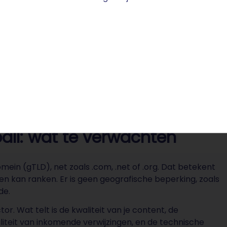
 wereldvoetbal permanent veranderd. De Eredivisie is d
all: wat te verwachten
mein (gTLD), net zoals .com, .net of .org. Dat betekent
den kan ranken. Er is geen geografische beperking, zoals
de.
or. Wat telt is de kwaliteit van je content, de
liteit van inkomende verwijzingen, en de technische