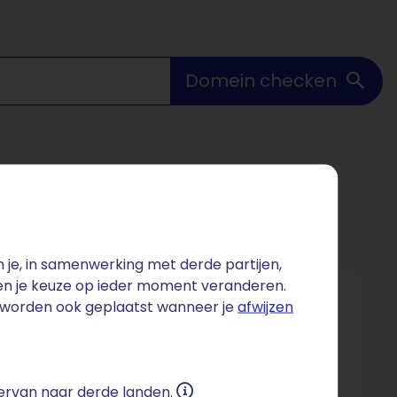
Domein checken
je, in samenwerking met derde partijen,
 en je keuze op ieder moment veranderen.
s worden ook geplaatst wanneer je
afwijzen
r dan 1 miljoen geregistreerde spelers.
e jaren zeventig, met spelers als Johan Cruijff,
 ervan naar derde landen.