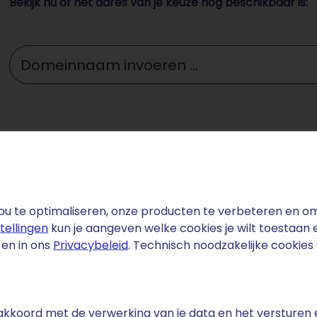
Bekijk nu of het adres van je keuze nog beschikbaar is:
Domeinnaam invoeren ...
u te optimaliseren, onze producten te verbeteren en om 
stellingen
kun je aangeven welke cookies je wilt toestaan
en in ons
Privacybeleid
. Technisch noodzakelijke cookie
fact
is een van de grootste voetbalbonden ter wereld met mee
 heeft een rijke voetbaltraditie: het 'Totaalvoetbal' van d
e akkoord met de verwerking van je data en het versturen