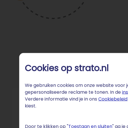
Cookies op strato.nl
We gebruiken cookies om onze website voor jo
gepersonaliseerde reclame te tonen. In de
in
Verdere informatie vind je in ons
Cookiebeleid
Fun 
kiest.
De KNVB 
Nederland
Door te klikken op "
Toestaan en sluiten
" ga j