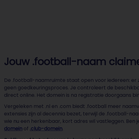
Jouw .football-naam claimen
De .football-naamruimte staat open voor iedereen: er z
geen goedkeuringsproces. Je controleert de beschikba
direct online. Het domein is na registratie doorgaans b
Vergeleken met .nl en .com biedt .football meer naamvri
extensies zijn al decennia bezet, terwijl de .football-
wie nu een herkenbaar, kort adres wil vastleggen. Ben 
domein
of
.club-domein
.