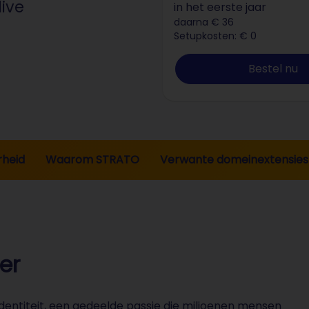
ive
in het eerste jaar
daarna € 36
Setupkosten: € 0
Bestel nu
rheid
Waarom STRATO
Verwante domeinextensies
er
 identiteit, een gedeelde passie die miljoenen mensen