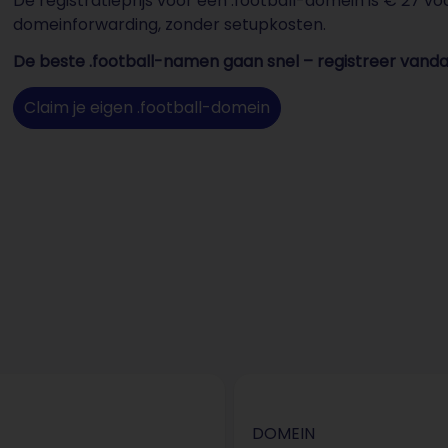
De registratieprijs voor een .football-domein is € 27 vo
domeinforwarding, zonder setupkosten.
De beste .football-namen gaan snel – registreer vand
Claim je eigen .football-domein
DOMEIN