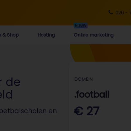
020 - 
e & Shop
Hosting
Online marketing
r de
DOMEIN
eld
.football
€ 27
voetbalscholen en