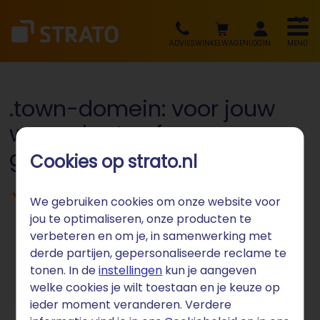
ADVIES
WINKELWAGEN
LOGIN
MENÜ
.town-domein: voor jouw
woonplaats of
gemeenschap
Cookies op strato.nl
Voor lokale gemeenschappen,
We gebruiken cookies om onze website voor
stadsplatforms en buurtinitiatieven
jou te optimaliseren, onze producten te
verbeteren en om je, in samenwerking met
derde partijen, gepersonaliseerde reclame te
tonen. In de
instellingen
kun je aangeven
welke cookies je wilt toestaan en je keuze op
ieder moment veranderen. Verdere