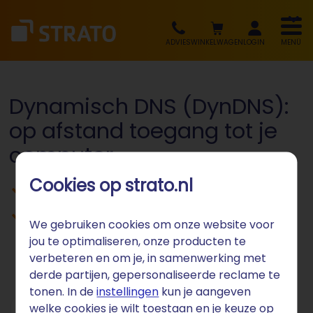
ADVIES
WINKELWAGEN
LOGIN
MENÜ
Dynamisch DNS (DynDNS):
op afstand toegang tot je
computer
Cookies op strato.nl
Wat is DynDNS (Dynamic DNS)?
Zo werkt DynDNS
We gebruiken cookies om onze website voor
jou te optimaliseren, onze producten te
verbeteren en om je, in samenwerking met
derde partijen, gepersonaliseerde reclame te
tonen. In de
instellingen
kun je aangeven
welke cookies je wilt toestaan en je keuze op