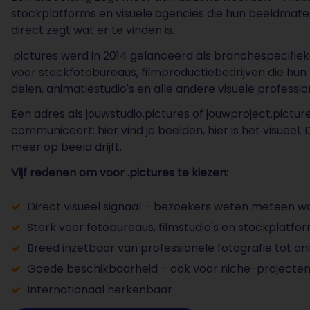
stockplatforms en visuele agencies die hun beeldmater
direct zegt wat er te vinden is.
.pictures werd in 2014 gelanceerd als branchespecifiek
voor stockfotobureaus, filmproductiebedrijven die hun
delen, animatiestudio's en alle andere visuele professi
Een adres als jouwstudio.pictures of jouwproject.pictures
communiceert: hier vind je beelden, hier is het visueel. 
meer op beeld drijft.
Vijf redenen om voor .pictures te kiezen:
Direct visueel signaal – bezoekers weten meteen wa
Sterk voor fotobureaus, filmstudio's en stockplatfo
Breed inzetbaar van professionele fotografie tot an
Goede beschikbaarheid – ook voor niche-projecte
Internationaal herkenbaar