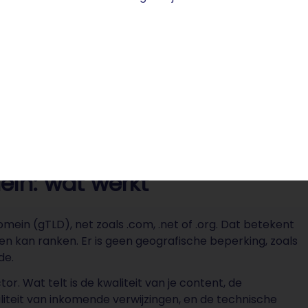
nks AI-gegenereerde afbeeldingen blijft groeien.
in: wat werkt
mein (gTLD), net zoals .com, .net of .org. Dat betekent
den kan ranken. Er is geen geografische beperking, zoals
de.
or. Wat telt is de kwaliteit van je content, de
liteit van inkomende verwijzingen, en de technische