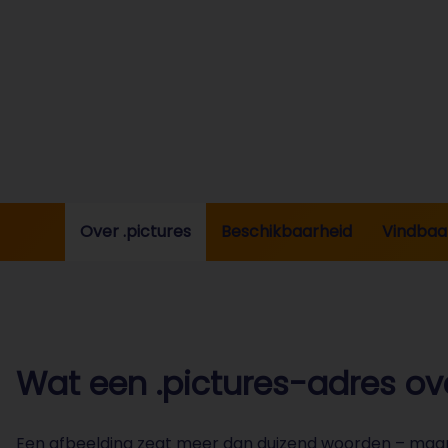
Over .pictures
Beschikbaarheid
Vindbaa
Wat een .pictures-adres over
Een afbeelding zegt meer dan duizend woorden – maar al