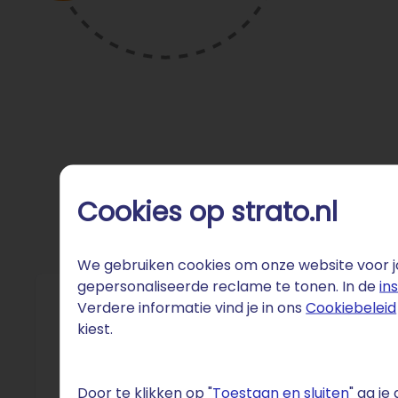
Cookies op strato.nl
We gebruiken cookies om onze website voor jo
gepersonaliseerde reclame te tonen. In de
in
Verdere informatie vind je in ons
Cookiebeleid
Fun 
kiest.
Visuele 
dan 100 m
Door te klikken op "
Toestaan en sluiten
" ga j