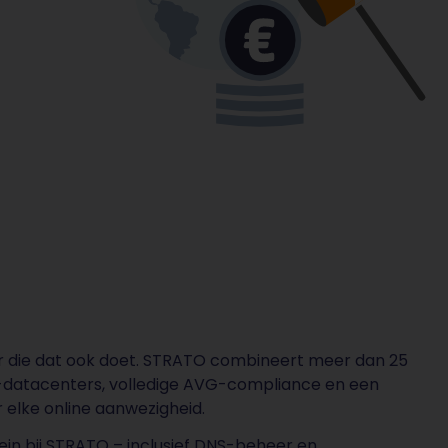
er die dat ook doet. STRATO combineert meer dan 25
U-datacenters, volledige AVG-compliance en een
 elke online aanwezigheid.
mein bij STRATO – inclusief DNS-beheer en