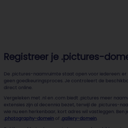
Registreer je .pictures-dome
De .pictures-naamruimte staat open voor iedereen: er z
geen goedkeuringsproces. Je controleert de beschikba
direct online.
Vergeleken met .nl en .com biedt .pictures meer naamvr
extensies zijn al decennia bezet, terwijl de .pictures-
wie nu een herkenbaar, kort adres wil vastleggen. Ben
.photography-domein
of
.gallery-domein
.