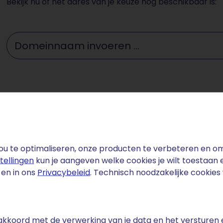
Bekijk nu of het adres van je keuze nog beschikbaar is:
Domeinnaam invoeren ...
u te optimaliseren, onze producten te verbeteren en om 
stellingen
kun je aangeven welke cookies je wilt toestaan
en in ons
Privacybeleid
. Technisch noodzakelijke cookie
fact
content genereert gemiddeld 94% meer views dan tekst-o
iljoen foto's. De stockfotomarkt is wereldwijd goed voor 
e akkoord met de verwerking van je data en het versturen