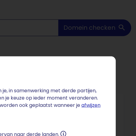
Domein checken
je, in samenwerking met derde partijen,
 en je keuze op ieder moment veranderen.
s worden ook geplaatst wanneer je
afwijzen
nly content. Instagram verwerkt dagelijks meer
meer dan 4 miljard dollar per jaar – een markt
 ervan naar derde landen.