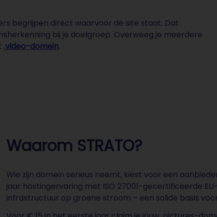
ers begrijpen direct waarvoor de site staat. Dat
amsherkenning bij je doelgroep. Overweeg je meerdere
t
.video-domein
.
Waarom STRATO?
Wie zijn domein serieus neemt, kiest voor een aanbied
jaar hostingervaring met ISO 27001-gecertificeerde E
infrastructuur op groene stroom – een solide basis voor
Voor € 15 in het eerste jaar claim je jouw .pictures-do