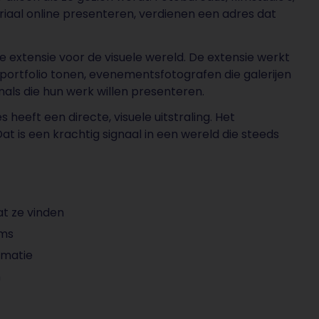
iaal online presenteren, verdienen een adres dat
e extensie voor de visuele wereld. De extensie werkt
 portfolio tonen, evenementsfotografen die galerijen
onals die hun werk willen presenteren.
 heeft een directe, visuele uitstraling. Het
Dat is een krachtig signaal in een wereld die steeds
t ze vinden
rms
imatie
n