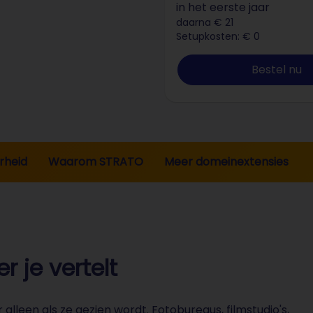
in het eerste jaar
daarna € 21
Setupkosten: € 0
Bestel nu
rheid
Waarom STRATO
Meer domeinextensies
 je vertelt
leen als ze gezien wordt. Fotobureaus, filmstudio's,