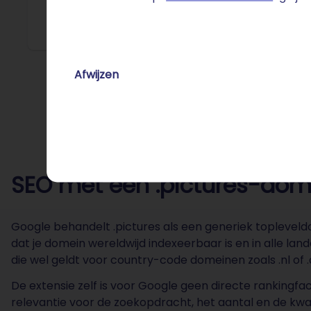
die onda
Afwijzen
SEO met een .pictures-dome
Google behandelt .pictures als een generiek topleveldo
dat je domein wereldwijd indexeerbaar is en in alle lan
die wel geldt voor country-code domeinen zoals .nl of .
De extensie zelf is voor Google geen directe rankingfact
relevantie voor de zoekopdracht, het aantal en de kwa