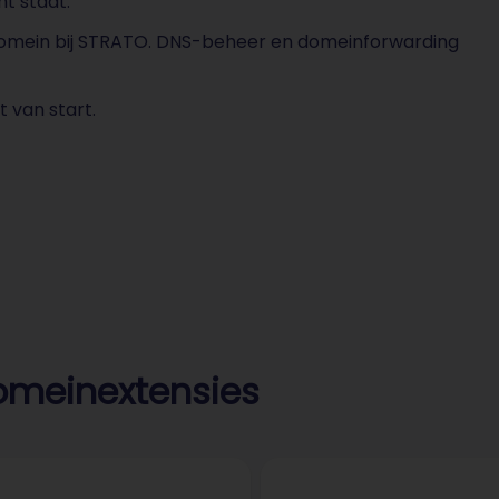
t staat.
n-domein bij STRATO. DNS-beheer en domeinforwarding
 van start.
omeinextensies