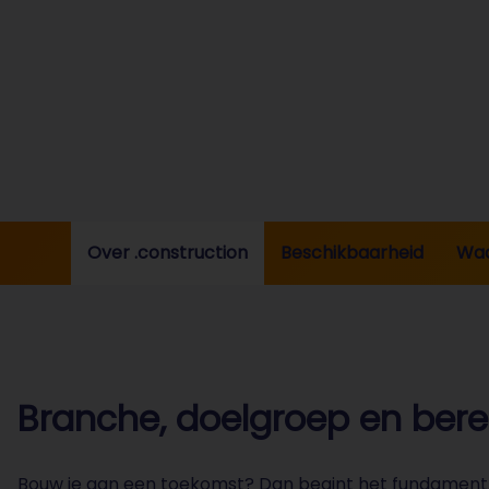
Over .construction
Beschikbaarheid
Wa
Branche, doelgroep en berei
Bouw je aan een toekomst? Dan begint het fundament 