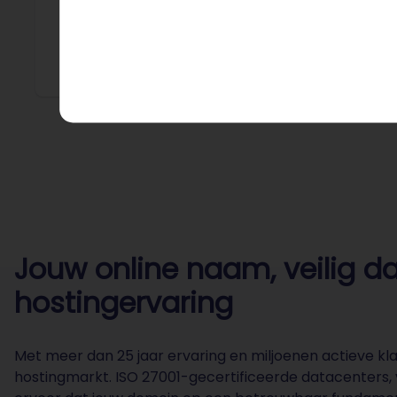
mensen. 
Jouw online naam, veilig da
hostingervaring
Met meer dan 25 jaar ervaring en miljoenen actieve kl
hostingmarkt. ISO 27001-gecertificeerde datacenters