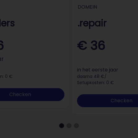
DOMEIN
ders
.repair
6
€ 36
ar
in het eerste jaar
n: 0 €
daarna 48 €/
Setupkosten: 0 €
Checken
Checken