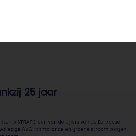
Nederland heeft een van de hoogste woningbouwdichthe
nkzij 25 jaar
anten is STRATO een van de pijlers van de Europese
, volledige AVG-compliance en groene stroom zorgen