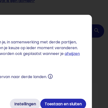
at is een domein?
Domein checken
je, in samenwerking met derde partijen,
 en je keuze op ieder moment veranderen.
s worden ook geplaatst wanneer je
afwijzen
 ervan naar derde landen.
Instellingen
Toestaan en sluiten
o per jaar en geeft werk aan meer dan 450.000