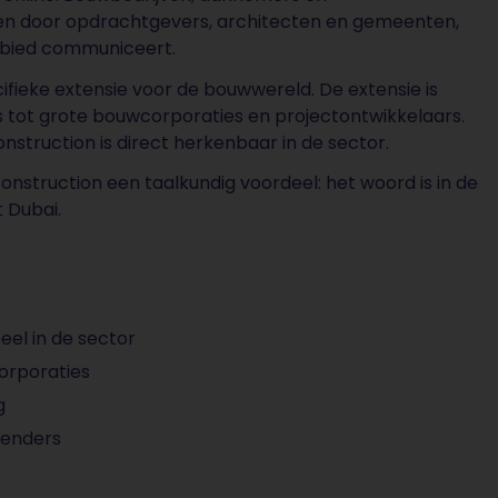
den door opdrachtgevers, architecten en gemeenten,
ebied communiceert.
ifieke extensie voor de bouwwereld. De extensie is
s tot grote bouwcorporaties en projectontwikkelaars.
onstruction is direct herkenbaar in de sector.
.construction een taalkundig voordeel: het woord is in de
 Dubai.
eel in de sector
orporaties
g
tenders