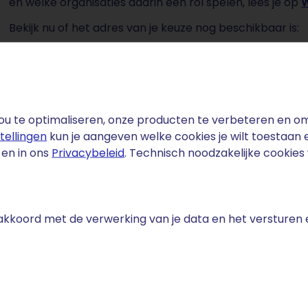
en welke organisaties daarin een rol spelen, lees je op
W
Bekijk nu of het adres van je keuze nog beschikbaar is:
Domeinnaam invoeren ...
u te optimaliseren, onze producten te verbeteren en om 
stellingen
kun je aangeven welke cookies je wilt toestaan
en in ons
Privacybeleid
. Technisch noodzakelijke cookie
e akkoord met de verwerking van je data en het versturen
fact
landse bouwsector is goed voor meer dan 65 miljard eur