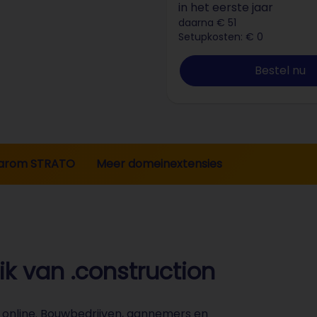
in het eerste jaar
daarna € 51
Setupkosten: € 0
Bestel nu
arom STRATO
Meer domeinextensies
k van .construction
online. Bouwbedrijven, aannemers en