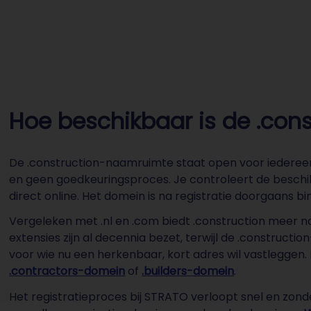
Hoe beschikbaar is de .co
De .construction-naamruimte staat open voor iedereen: 
en geen goedkeuringsproces. Je controleert de beschi
direct online. Het domein is na registratie doorgaans b
Vergeleken met .nl en .com biedt .construction meer na
extensies zijn al decennia bezet, terwijl de .construc
voor wie nu een herkenbaar, kort adres wil vastleggen.
.contractors-domein
of
.builders-domein
.
Het registratieproces bij STRATO verloopt snel en zon