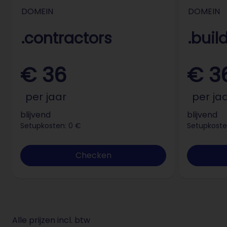
DOMEIN
DOMEIN
.contractors
.buil
€ 36
€ 3
per jaar
per ja
blijvend
blijvend
Setupkosten: 0 €
Setupkoste
Checken
Alle prijzen incl. btw