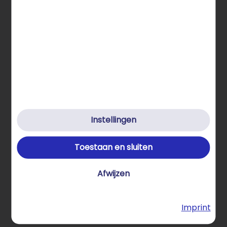
Over STRATO producten
Hulp & contact
Klimaatvriendelijk
Privacybeleid
Instellingen
Cookies
Toestaan en sluiten
Cookie-instellingen
Afwijzen
Algemene voorwaarden
Imprint
Imprint
Hier de overeenkomst herroepen