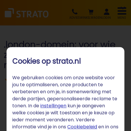
ADVIES
WINKELWAGEN
LOGIN
MENÜ
.london-domein: voor wie
zakendoet in de mondiale
Cookies op strato.nl
metropool
We gebruiken cookies om onze website voor
Voor Londense bedrijven, toerisme-
jou te optimaliseren, onze producten te
platforms en internationale
verbeteren en om je, in samenwerking met
organisaties met London-binding
derde partijen, gepersonaliseerde reclame te
tonen. In de
instellingen
kun je aangeven
welke cookies je wilt toestaan en je keuze op
ieder moment veranderen. Verdere
informatie vind je in ons
Cookiebeleid
en in ons