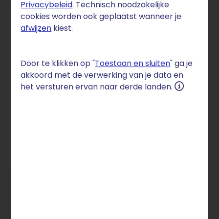
Privacybeleid
. Technisch noodzakelijke
cookies worden ook geplaatst wanneer je
afwijzen
kiest.
DOMEIN
.london
Door te klikken op "
Toestaan en sluiten
" ga je
€ 48
akkoord met de verwerking van je data en
het versturen ervan naar derde landen.
per jaar
blijvend
Setupkosten: € 0
Bestel nu
Alle prijzen incl. btw