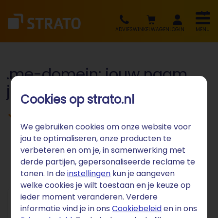
ADVIES
WINKELWAGEN
LOGIN
MENÜ
.me-domein: jouw naam,
jouw verhaal, jouw internet
Cookies op strato.nl
Voor personal branding, portfolio's en
We gebruiken cookies om onze website voor
alles wat van jou is
jou te optimaliseren, onze producten te
verbeteren en om je, in samenwerking met
derde partijen, gepersonaliseerde reclame te
tonen. In de
instellingen
kun je aangeven
welke cookies je wilt toestaan en je keuze op
ieder moment veranderen. Verdere
informatie vind je in ons
Cookiebeleid
en in ons
DOMEIN