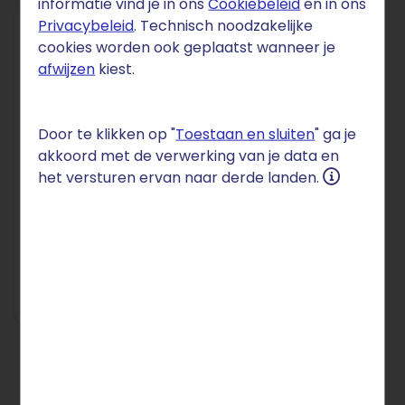
informatie vind je in ons
Cookiebeleid
en in ons
Privacybeleid
. Technisch noodzakelijke
cookies worden ook geplaatst wanneer je
DOMEIN
afwijzen
kiest.
.taxi
€ 60
Door te klikken op "
Toestaan en sluiten
" ga je
akkoord met de verwerking van je data en
het versturen ervan naar derde landen.
in het eerste jaar
daarna € 81
Setupkosten: € 0
Bestel nu
Alle prijzen incl. btw