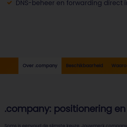
DNS-beheer en forwarding direct
Over .company
Beschikbaarheid
Waaro
.company: positionering en
Soms is eenvoud de slimste keuze. Jouwmerk.company zegt