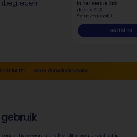
 inbegrepen
in het eerste jaar
daarna € 21
Setupkosten: € 0
Bestel nu
m STRATO
Meer domeinextensies
 gebruik
 in twee woorden alles: dit is een bedrijf, dit is