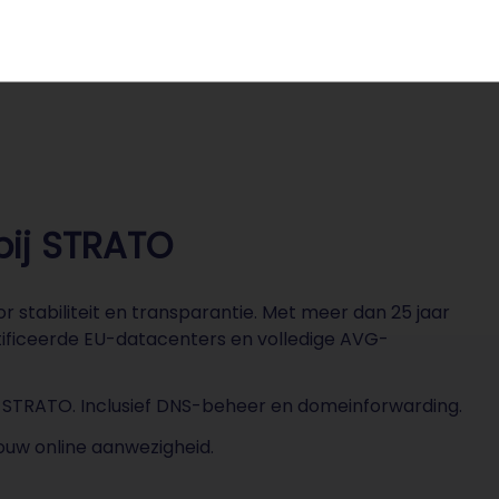
bij STRATO
 stabiliteit en transparantie. Met meer dan 25 jaar
tificeerde EU-datacenters en volledige AVG-
j STRATO. Inclusief DNS-beheer en domeinforwarding.
uw online aanwezigheid.