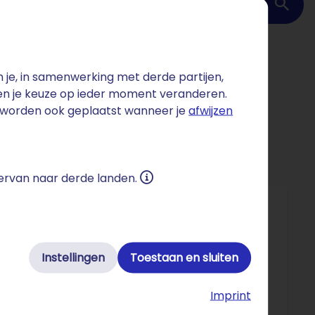
Domein checken
je, in samenwerking met derde partijen,
 en je keuze op ieder moment veranderen.
s worden ook geplaatst wanneer je
afwijzen
 ervan naar derde landen.
bij de KvK – een record. Meer dan 1 miljoen zijn
Instellingen
Toestaan en sluiten
emingen heeft de vraag naar betaalbare,
Imprint