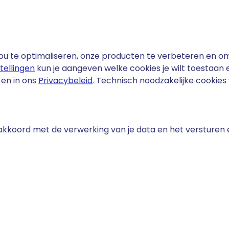
u te optimaliseren, onze producten te verbeteren en om 
stellingen
kun je aangeven welke cookies je wilt toestaan
en in ons
Privacybeleid
. Technisch noodzakelijke cookie
e akkoord met de verwerking van je data en het versturen
fact
 telt meer dan 2,5 miljoen geregistreerde ondernemingen 
aken. De groei van het aantal zzp'ers en kleine ondern
onele domeinnamen sterk doen toenemen.