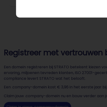
Registreer met vertrouwen 
Een domein registreren bij STRATO betekent kiezen voor
ervaring, miljoenen tevreden klanten, ISO 27001-gecer
compliance levert STRATO wat het belooft.
Een .company-domein kost € 3,96 in het eerste jaar bi
Claim jouw .company-domein nu en bouw verder aan jo
Claim je eigen .company-domein