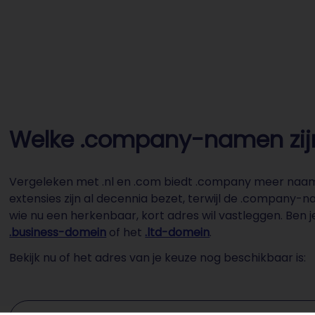
Welke .company-namen zijn
Vergeleken met .nl en .com biedt .company meer naamvr
extensies zijn al decennia bezet, terwijl de .company
wie nu een herkenbaar, kort adres wil vastleggen. Ben j
.business-domein
of het
.ltd-domein
.
Bekijk nu of het adres van je keuze nog beschikbaar is:
Domeinnaam invoeren ...