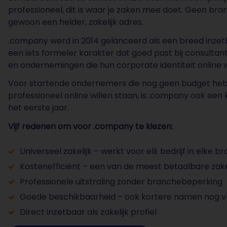
professioneel, dit is waar je zaken mee doet. Geen bra
gewoon een helder, zakelijk adres.
.company werd in 2014 gelanceerd als een breed inzetb
een iets formeler karakter dat goed past bij consultant
en ondernemingen die hun corporate identiteit online w
Voor startende ondernemers die nog geen budget he
professioneel online willen staan, is .company ook een k
het eerste jaar.
Vijf redenen om voor .company te kiezen:
Universeel zakelijk – werkt voor elk bedrijf in elke b
Kostenefficiënt – een van de meest betaalbare zake
Professionele uitstraling zonder branchebeperking
Goede beschikbaarheid – ook kortere namen nog vr
Direct inzetbaar als zakelijk profiel