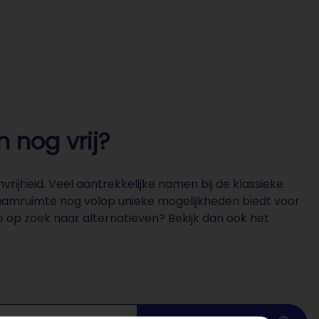
 nog vrij?
ijheid. Veel aantrekkelijke namen bij de klassieke
-naamruimte nog volop unieke mogelijkheden biedt voor
e op zoek naar alternatieven? Bekijk dan ook het