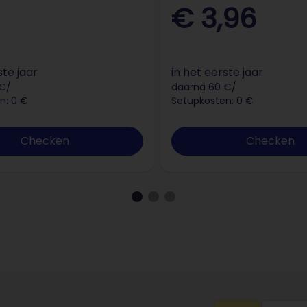
€ 3,96
ste jaar
in het eerste jaar
 €/
daarna 60 €/
n: 0 €
Setupkosten: 0 €
Checken
Checken