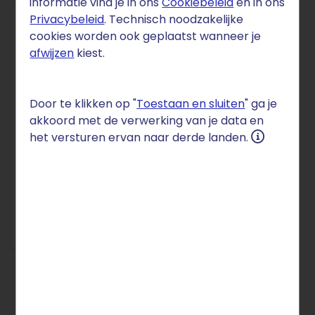
informatie vind je in ons
Cookiebeleid
en in ons
Privacybeleid
. Technisch noodzakelijke
cookies worden ook geplaatst wanneer je
DOMEIN
afwijzen
kiest.
.kim
€ 24
Door te klikken op "
Toestaan en sluiten
" ga je
akkoord met de verwerking van je data en
het versturen ervan naar derde landen.
in het eerste jaar
daarna € 30
Setupkosten: € 0
Bestel nu
Alle prijzen incl. btw