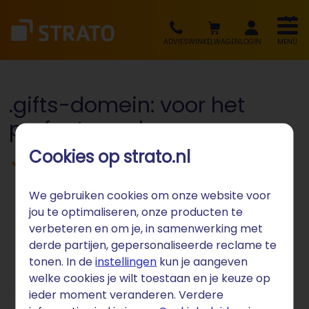
ADVIES
WINKELWAGEN
LOGIN
MENÜ
.gifts-domein: voor het
perfecte cadeau
Cookies op strato.nl
Voor cadeauwebshops,
relatiegeschenken-bedrijven en
We gebruiken cookies om onze website voor
giftplatforms
jou te optimaliseren, onze producten te
verbeteren en om je, in samenwerking met
derde partijen, gepersonaliseerde reclame te
tonen. In de
instellingen
kun je aangeven
welke cookies je wilt toestaan en je keuze op
ieder moment veranderen. Verdere