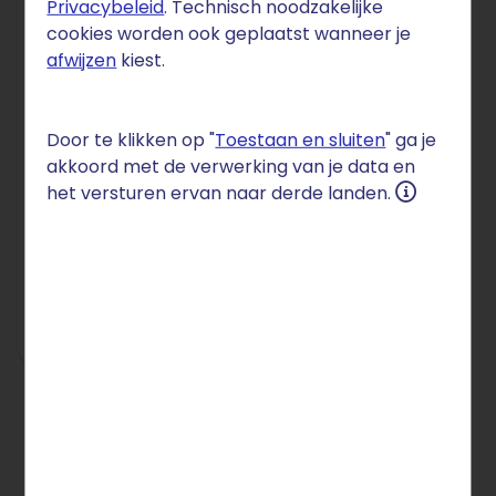
Privacybeleid
. Technisch noodzakelijke
DOMEIN
cookies worden ook geplaatst wanneer je
afwijzen
kiest.
.engineer
€ 39
Door te klikken op "
Toestaan en sluiten
" ga je
akkoord met de verwerking van je data en
het versturen ervan naar derde landen.
in het eerste jaar
daarna € 51
Setupkosten: € 0
Bestel nu
Alle prijzen incl. btw