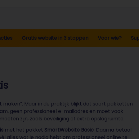
opgeslagen in de EU in onze eigen datacenters en worde
Informatiebeveiliging conform ISO/IEC 27001
STRATO 
ncties
Gratis website in 3 stappen
Voor wie?
Su
is
 maken”. Maar in de praktijk blijkt dat soort pakketten
aam, geen professioneel e-mailadres en moet vaak
moeten zijn, zoals beveiliging of extra opslagruimte.
is
met het pakket
SmartWebsite Basic
. Daarna betaal
 wél alles wat je nodig hebt om professioneel online te