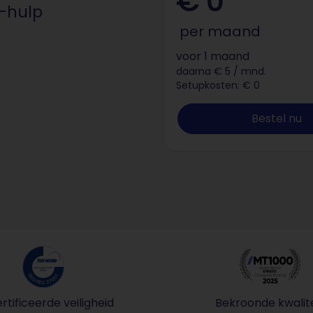
€ 0
I-hulp
per maand
voor 1 maand
daarna € 5 / mnd.
Setupkosten: € 0
Bestel nu
tificeerde veiligheid
Bekroonde kwalite