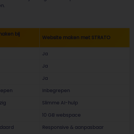
n.
maken bij
Website maken met STRATO
Ja
Ja
Ja
repen
Inbegrepen
zig
Slimme AI-hulp
10 GB webspace
ndaard
Responsive & aanpasbaar