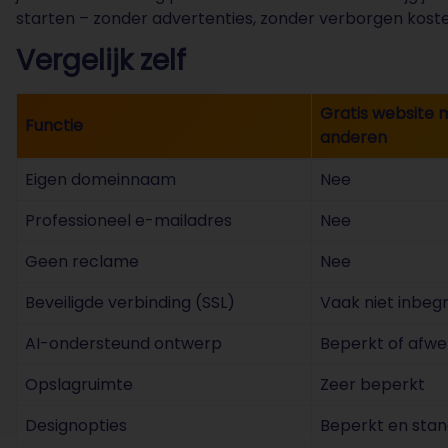
starten – zonder advertenties, zonder verborgen koste
Vergelijk zelf
Gratis website 
Functie
anderen
Eigen domeinnaam
Nee
Professioneel e-mailadres
Nee
Geen reclame
Nee
Beveiligde verbinding (SSL)
Vaak niet inbeg
AI-ondersteund ontwerp
Beperkt of afwe
Opslagruimte
Zeer beperkt
Designopties
Beperkt en sta