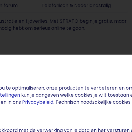
en forum
Telefonisch & Nederlandstalig
rustratie en tijdverlies. Met STRATO begin je gratis, maar
nodig hebt om serieus online te gaan.
u te optimaliseren, onze producten te verbeteren en om 
stellingen
kun je aangeven welke cookies je wilt toestaan
iliging inbegrepen
en in ons
Privacybeleid
. Technisch noodzakelijke cookie
site Basic is standaard voorzien van een gratis SSL-cer
ersleuteld verzonden: belangrijk voor je bezoekers én wette
e akkoord met de verwerking van je data en het versturen
goed beschermd met spam- en virusfilters.