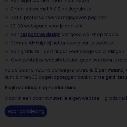
Een eigen domeinnaam naar keuze
E-mailadres met 5 GB opslagruimte
Tot 5 professioneel vormgegeven pagina’s
10 GB webspace voor je content
Een
responsive design
dat goed werkt op mobiel
Slimme
AI-hulp
bij het ontwerp van je website
Een gratis SSL-certificaat voor veilige verbindingen
Overzichtelijke websitebuilder, geen voorkennis nod
Na de eerste maand betaal je slechts
€ 5 per maand
,
kunt binnen 30 dagen opzeggen dankzij onze
geld-ter
Begin vandaag nog zonder risico
Maak in een paar minuten je eigen website – gratis, in
Naar aanbieding