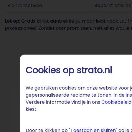
Klantenservice
Beperkt of alle
Let op:
Gratis klinkt aantrekkelijk, maar leidt vaak tot f
professioneel. Zonder compromissen, mét alles wat je 
Cookies op strato.nl
We gebruiken cookies om onze website voor jo
gepersonaliseerde reclame te tonen. In de
in
Beve
Verdere informatie vind je in ons
Cookiebeleid
kiest.
SmartWeb
website v
Door te klikken op "
Toestaan en sluiten
" ga j
mail is 