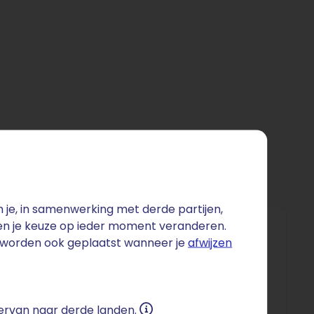
je, in samenwerking met derde partijen,
 en je keuze op ieder moment veranderen.
s worden ook geplaatst wanneer je
afwijzen
tificaat. Daarmee worden gegevens op je
lijk vereist bij formulieren. Ook je zakelijke e-
 ervan naar derde landen.