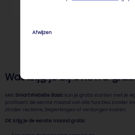
Afwijzen
Wat krijg je bij STRATO grat
Met
SmartWebsite Basic
kun je gratis starten met je 
profiteert de eerste maand van alle functies zonder k
zónder reclame, beperkingen of verborgen kosten.
Dit krijg je de eerste maand gratis: