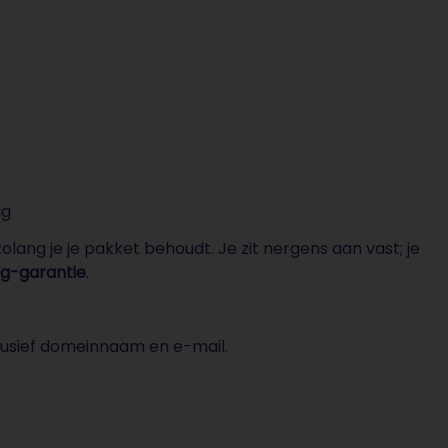
ig
 zolang je je pakket behoudt. Je zit nergens aan vast; je
ug-garantie
.
clusief domeinnaam en e-mail.