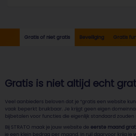
Je gegevens worden uitsluitend 
Gratis of niet gratis
Beveiliging
Gratis fu
Gratis is niet altijd echt grat
Veel aanbieders beloven dat je “gratis een website kunt
vaak beperkt bruikbaar. Je krijgt geen eigen domeinn
bijbetalen voor functies die eigenlijk standaard zouden 
Bij STRATO maak je jouw website de
eerste maand grat
je een klein bedrag per maand. In ruil daarvoor krijg je