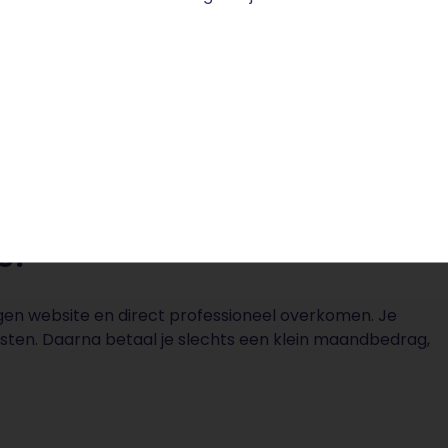
is?
eigen website en direct professioneel overkomen. Je
osten. Daarna betaal je slechts een klein maandbedrag,