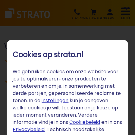
ADVIES
WINKELWAGEN
LOGIN
MENÜ
Website design bij STRATO
Cookies op strato.nl
Talloze website designs voor zakelijk
én privégebruik
We gebruiken cookies om onze website voor
jou te optimaliseren, onze producten te
Creëer zonder enige
verbeteren en om je, in samenwerking met
programmeerkennis
derde partijen, gepersonaliseerde reclame te
tonen. In de
instellingen
kun je aangeven
welke cookies je wilt toestaan en je keuze op
ieder moment veranderen. Verdere
informatie vind je in ons
Cookiebeleid
en in ons
Privacybeleid
. Technisch noodzakelijke