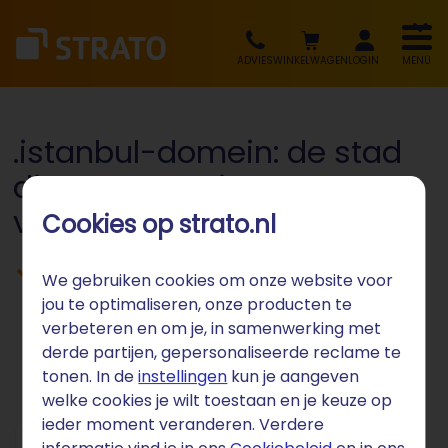
ADVIES
WINKELWAGEN
LOGIN
MENÜ
.istanbul-domein: de stad
die twee continenten
verbindt
Cookies op strato.nl
Voor Istanbulse bedrijven, culturele
We gebruiken cookies om onze website voor
organisaties en de Turkse markt
jou te optimaliseren, onze producten te
verbeteren en om je, in samenwerking met
derde partijen, gepersonaliseerde reclame te
tonen. In de
instellingen
kun je aangeven
welke cookies je wilt toestaan en je keuze op
ieder moment veranderen. Verdere