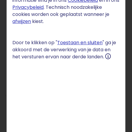
informatie vind je in ons
Cookiebeleid
en in ons
Privacybeleid
. Technisch noodzakelijke
DOMEIN
cookies worden ook geplaatst wanneer je
.istanbul
afwijzen
kiest.
€ 30
Door te klikken op "
Toestaan en sluiten
" ga je
per jaar
akkoord met de verwerking van je data en
het versturen ervan naar derde landen.
blijvend
Setupkosten: € 0
Bestel nu
Alle prijzen incl. btw