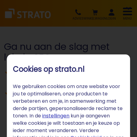
ADVIES
WINKELWAGEN
LOGIN
MENÜ
Ga nu aan de slag met
lokale SEO
Cookies op strato.nl
Verbeter de zichtbaarheid van je
lokale bedrijf
We gebruiken cookies om onze website voor
Succesvol met de online marketing-
jou te optimaliseren, onze producten te
verbeteren en om je, in samenwerking met
tools van STRATO
derde partijen, gepersonaliseerde reclame te
tonen. In de
instellingen
kun je aangeven
welke cookies je wilt toestaan en je keuze op
ieder moment veranderen. Verdere