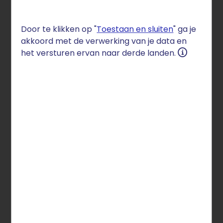
STRATO lanceert SmartWebsite, een
websitemaker uitgerust met functies op basis van
Door te klikken op "
Toestaan en sluiten
" ga je
kunstmatige intelligentie. Het hostingbedrijf wil het
akkoord met de verwerking van je data en
maken van een eigen website daarmee nog
het versturen ervan naar derde landen.
sneller en efficiënter maken.
SmartWebsite creëert op basis van enkele
trefwoorden een individueel ontwerp en voorziet
de website tevens van passende afbeeldingen en
teksten. Kunstmatige intelligentie ondersteunt
vervolgens ook bij het (her)schrijven van teksten.
De AI-tekstoptimalisator geeft namelijk slimme
tekstsuggesties, die in toon en woordgebruik
passen bij de gewenste doelgroep.
Ook helpt de AI-assistent voor SEO gebruikers hun
website zichtbaarder te maken voor
zoekmachines. Hiervoor worden paginatitels en
metabeschrijvingen in een paar tellen
geoptimaliseerd. Afhankelijk van het gekozen