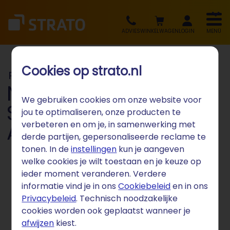
ADVIES
WINKELWAGEN
LOGIN
MENÜ
Cookies op strato.nl
Persbericht
Nog sneller online:
We gebruiken cookies om onze website voor
STRATO introduceert
jou te optimaliseren, onze producten te
verbeteren en om je, in samenwerking met
AI-websitemaker
derde partijen, gepersonaliseerde reclame te
tonen. In de
instellingen
kun je aangeven
welke cookies je wilt toestaan en je keuze op
ieder moment veranderen. Verdere
informatie vind je in ons
Cookiebeleid
en in ons
Berlijn, 03-07-2024
Privacybeleid
. Technisch noodzakelijke
cookies worden ook geplaatst wanneer je
afwijzen
kiest.