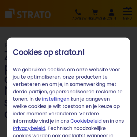
ADVIES
WINKELWAGEN
LOGIN
MENÜ
Persbericht
Cookies op strato.nl
Zelfbeschikking in
plaats van
We gebruiken cookies om onze website voor
afhankelijkheid: het
jou te optimaliseren, onze producten te
verbeteren en om je, in samenwerking met
Nederlandse mkb
derde partijen, gepersonaliseerde reclame te
streeft naar digitale
tonen. In de
instellingen
kun je aangeven
welke cookies je wilt toestaan en je keuze op
autonomie
ieder moment veranderen. Verdere
informatie vind je in ons
Cookiebeleid
en in ons
Privacybeleid
. Technisch noodzakelijke
cookies worden ook geplaatst wanneer je