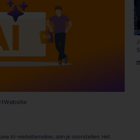
J
S
rtWebsite
uwe AI-websitemaker, aan je voorstellen. Het