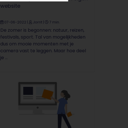
website
07-06-2022
|
Jorrit
|
7 min.
De zomer is begonnen: natuur, reizen,
festivals, sport. Tal van mogelijkheden
dus om mooie momenten met je
camera vast te leggen. Maar hoe deel
je ...