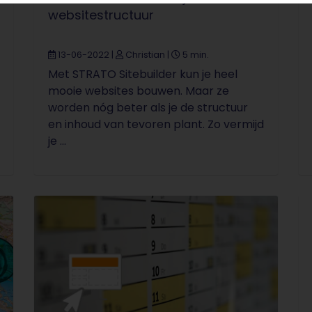
websitestructuur
13-06-2022
|
Christian
|
5 min.
Met STRATO Sitebuilder kun je heel
mooie websites bouwen. Maar ze
worden nóg beter als je de structuur
en inhoud van tevoren plant. Zo vermijd
je ...