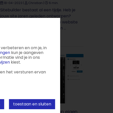
18-04-2023
|
Christian
|
6 min.
Sitebuilder bestaat al een tijdje. Heb je
jouw site jaren geleden ontworpen?
Dan is het misschien tijd om de website
volledig te vernieuwen. Met een ...
verbeteren en om je, in
lingen
kun je aangeven
matie vind je in ons
ijzen
kiest.
 en het versturen ervan
n
toestaan en sluiten
Presenteer je foto’s met een eigen