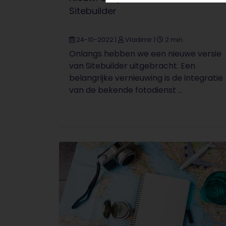
Sitebuilder
24-10-2022
|
Vladimir
|
2 min.
Onlangs hebben we een nieuwe versie
van Sitebuilder uitgebracht. Een
belangrijke vernieuwing is de integratie
van de bekende fotodienst ...