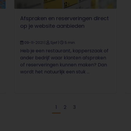
Afspraken en reserveringen direct
op je website aanbieden
09-11-2021
|
Sjef
|
5 min.
Heb je een restaurant, kapperszaak of
ander bedrijf waar klanten afspraken
of reserveringen kunnen maken? Dan
wordt het natuurlijk een stuk ...
Huidige pagina
Pagina
Pagina
1
2
3