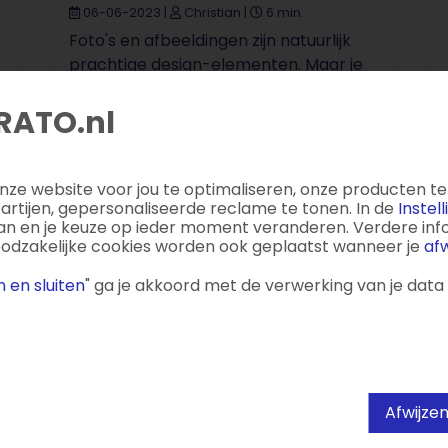
06-06-2023
|
Christian
|
6 min.
Foto's en afbeeldingen zijn natuurlijk
prachtige design-elementen. Maar je
camera of fotosoftware genereert
gewoonlijk heel grote bestanden. Die ...
RATO.nl
ze website voor jou te optimaliseren, onze producten te 
tijen, gepersonaliseerde reclame te tonen. In de
Instel
aan en je keuze op ieder moment veranderen. Verdere infor
oodzakelijke cookies worden ook geplaatst wanneer je
afw
 en sluiten
" ga je akkoord met de verwerking van je data
Afwijze
Sitebuilder: doordenk je