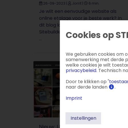
26-09-2023
|
Jorrit
|
6 min.
Je wilt een eenvoudige website als
online etalage voor je beste werk? In
dit blog laten we zien hoe je met
Sitebuilder een dergelijke website snel
Cookies op ST
...
We gebruiken cookies om on
samenwerking met derde par
welke cookies je wilt toest
privacybeleid
. Technisch n
Door te klikken op "
toestaan
naar derde landen
.
Imprint
Instellingen
Nieuw: Unsplash voor STRATO