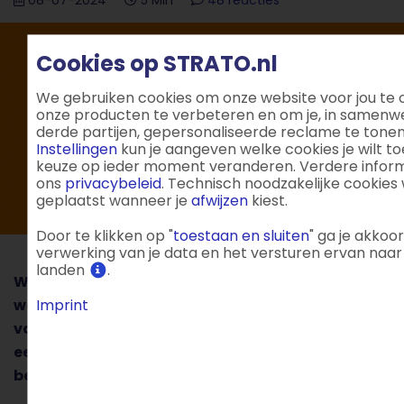
Cookies op STRATO.nl
We gebruiken cookies om onze website voor jou te 
onze producten te verbeteren en om je, in samenw
derde partijen, gepersonaliseerde reclame te tonen.
Instellingen
kun je aangeven welke cookies je wilt to
keuze op ieder moment veranderen. Verdere informat
ons
privacybeleid
. Technisch noodzakelijke cookie
geplaatst wanneer je
afwijzen
kiest.
Door te klikken op "
toestaan en sluiten
" ga je akkoo
verwerking van je data en het versturen ervan naa
landen
.
We willen SmartWebsite, onze gloednieuwe AI-
websitemaker, aan je voorstellen. Het maken
Imprint
van een eigen website wordt nu nog sneller en
eenvoudiger. In dit blog nemen we de
belangrijkste vernieuwingen met je door.