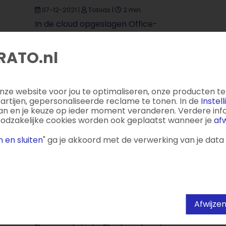
07-12-2021
|
Tobias
|
2 min.
In de cloud opgeslagen Office-
documenten rechtstreeks in je
browser bewerken? Dat is vanaf nu
RATO.nl
mogelijk met HiDrive Business. Dit
bespaart tijd en is ...
ze website voor jou te optimaliseren, onze producten te 
tijen, gepersonaliseerde reclame te tonen. In de
Instel
aan en je keuze op ieder moment veranderen. Verdere infor
oodzakelijke cookies worden ook geplaatst wanneer je
afw
 en sluiten
" ga je akkoord met de verwerking van je data
Afwijze