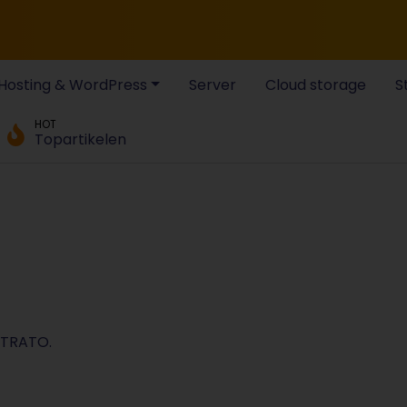
Hosting & WordPress
Server
Cloud storage
S
HOT
Topartikelen
 STRATO.