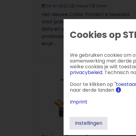
04-01-2022
|
Tobias
|
3 min.
Het nieuwe Cyber Protect is bedoeld
voor preventieve beveiliging van je
data en systemen. Je kunt er
Cookies op ST
professionele back-ups mee maken
en je ...
We gebruiken cookies om on
samenwerking met derde par
welke cookies je wilt toest
privacybeleid
. Technisch n
Door te klikken op "
toestaan
naar derde landen
.
Imprint
Instellingen