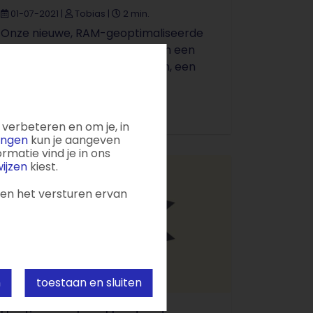
01-07-2021
|
Tobias
|
2 min.
Onze nieuwe, RAM-geoptimaliseerde
virtual Windows servers bieden een
bijzonder groot werkgeheugen, een
nieuw virtualisatieplatform en
uitgebreide ...
verbeteren en om je, in
lingen
kun je aangeven
matie vind je in ons
ijzen
kiest.
 en het versturen ervan
n
toestaan en sluiten