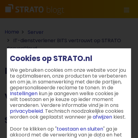
Home
Server
IT-dienstverlener BITS vertrouwt op STRATO
ServerCloud
Cookies op STRATO.nl
IT-dienstverlener BITS
We gebruiken cookies om onze website voor jou
te optimaliseren, onze producten te verbeteren
en om je, in samenwerking met derde partijen,
gepersonaliseerde reclame te tonen. In de
vertrouwt op STRATO
Instellingen
kun je aangeven welke cookies je
wilt toestaan en je keuze op ieder moment
veranderen. Verdere informatie vind je in ons
privacybeleid
. Technisch noodzakelijke cookies
worden ook geplaatst wanneer je
afwijzen
kiest.
ServerCloud
Door te klikken op "
toestaan en sluiten
" ga je
akkoord met de verwerking van je data en het