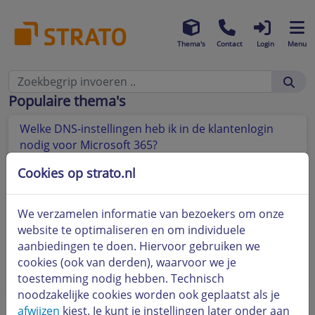
Thema's
Contact
Login
Menu
Populaire thema's
Welke DNS-instellingen heb ik in de klantenlogin
nodig voor Microsoft 365?
Cookies op strato.nl
Heb ik een internetverbinding nodig om Microsoft
365 te gebruiken?
We verzamelen informatie van bezoekers om onze
Is Microsoft 365 gekoppeld aan mijn pc en kan ik het
website te optimaliseren en om individuele
maar één keer installeren?
aanbiedingen te doen. Hiervoor gebruiken we
Wat is Microsoft 365 en wat is het verschil met
cookies (ook van derden), waarvoor we je
Microsoft Office?
toestemming nodig hebben. Technisch
noodzakelijke cookies worden ook geplaatst als je
afwijzen
kiest. Je kunt je instellingen later onder aan