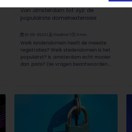
Van .amsterdam tot .xyz: de
populairste domeinextensies
31-05-2023
|
Vladimir
|
3 min.
Welk landendomein heeft de meeste
registraties? Welk stedendomein is het
populairst? Is .amsterdam echt mooier
dan .paris? Die vragen beantwoorden ...