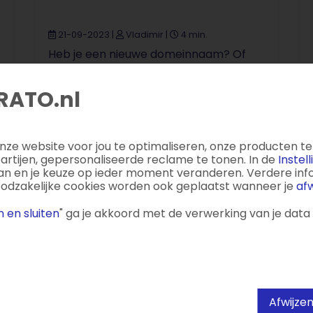
21-09-2023
|
Vladimir
|
4 min.
Heb je een nieuwe domeinnaam? Of
zijn URL’s gewijzigd? Dan is het wel zo
handig om bezoekers te forwarden
RATO.nl
naar het nieuwe adres. Dat doe je ...
ze website voor jou te optimaliseren, onze producten te 
tijen, gepersonaliseerde reclame te tonen. In de
Instel
aan en je keuze op ieder moment veranderen. Verdere infor
oodzakelijke cookies worden ook geplaatst wanneer je
afw
 en sluiten
" ga je akkoord met de verwerking van je data
Afwijze