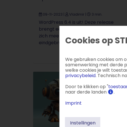
09-11-2023
|
Vladimir
|
3 min.
WordPress 6.4 is uit! Deze release
brengt een aantal verbeteringen met
zich mee waar zowel ontwikkelaars als
Cookies op ST
eindgebruikers veel profijt van zullen ...
We gebruiken cookies om on
samenwerking met derde par
welke cookies je wilt toest
privacybeleid
. Technisch n
Door te klikken op "
toestaan
naar derde landen
.
Imprint
Instellingen