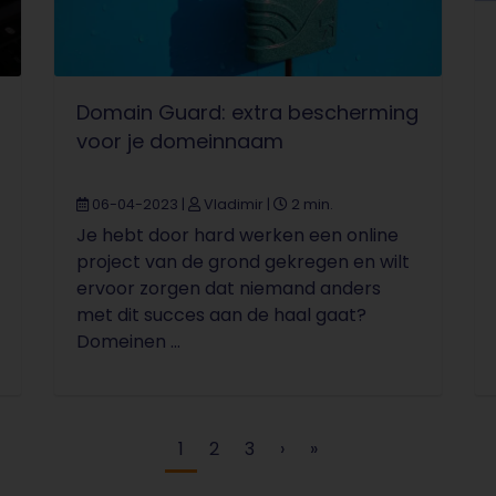
Domain Guard: extra bescherming
voor je domeinnaam
06-04-2023
|
Vladimir
|
2 min.
Je hebt door hard werken een online
project van de grond gekregen en wilt
ervoor zorgen dat niemand anders
met dit succes aan de haal gaat?
Domeinen ...
Huidige pagina
Pagina
Pagina
1
2
3
›
»