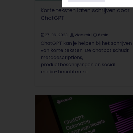
Korte teksten laten schrijven door
ChatGPT
27-06-2023
|
Vladimir
|
6 min.
ChatGPT kan je helpen bij het schrijven
van korte teksten. De chatbot schudt
metadescriptions,
productbeschrijvingen en social
media-berichten zo ...