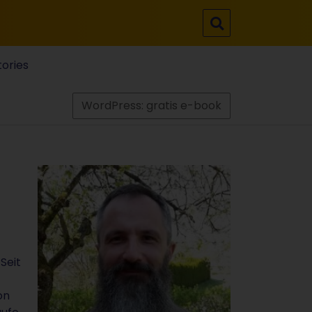
tories
WordPress: gratis e-book
Seit
on