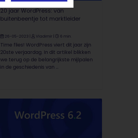
20 jaar WordPress: van
buitenbeentje tot marktleider
26-05-2023
|
Vladimir
|
6 min.
Time flies! WordPress viert dit jaar zijn
20ste verjaardag. In dit artikel blikken
we terug op de belangrijkste mijlpalen
in de geschiedenis van ...