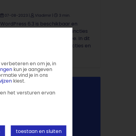
07-08-2023
|
Vladimir
|
3 min.
WordPress 6.3 is beschikbaar en
brengt een heleboel nieuwe functies
en verbeteringen met zich mee. In dit
artikel laten we zien welke functies en
...
verbeteren en om je, in
lingen
kun je aangeven
matie vind je in ons
ijzen
kiest.
 en het versturen ervan
n
toestaan en sluiten