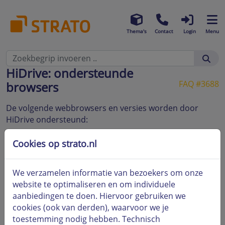
Thema's
Contact
Login
Menu
HiDrive: ondersteunde
FAQ #3688
browsers
De volgende webbrowsers en versies worden door
HiDrive ondersteund:
Browser
Versie
Cookies op strato.nl
Mozilla Firefox
60 en hoger
We verzamelen informatie van bezoekers om onze
Apple Safari
14 en hoger
website te optimaliseren en om individuele
aanbiedingen te doen. Hiervoor gebruiken we
Google Chrome
61 en hoger
cookies (ook van derden), waarvoor we je
toestemming nodig hebben. Technisch
Opera
48 en hoger